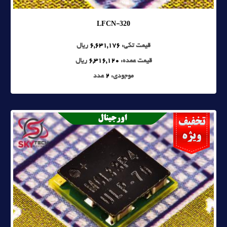
LFCN-320
قیمت تکی:
6,631,176
ریال
قیمت عمده:
6,316,120
ریال
موجودی:
2
عدد