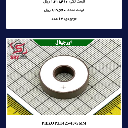
قیمت تکی:
1,211,460
ریال
قیمت عمده:
817,640
ریال
موجودی:
17
عدد
PIEZO PZT4 25*10*5 MM