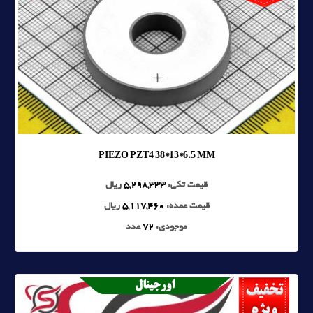
PIEZO PZT4 38*13*6.5 MM
قیمت تکی:
5,298,333
ریال
قیمت عمده:
5,117,460
ریال
موجودی:
72
عدد