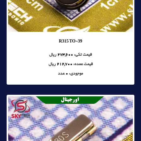
R315 TO-39
قیمت تکی:
273,600
ریال
قیمت عمده:
212,700
ریال
موجودی:
0
عدد