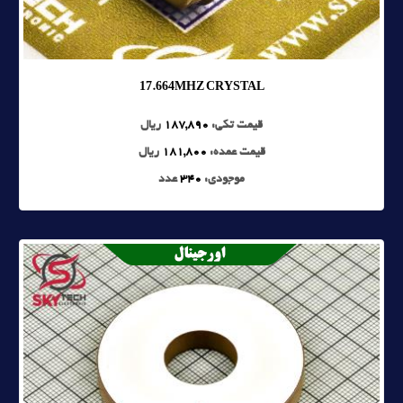
17.664MHZ CRYSTAL
قیمت تکی:
187,890
ریال
قیمت عمده:
181,800
ریال
موجودی:
340
عدد