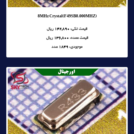
8MHz Crystal(F49SB8.000MHZ)
قیمت تکی:
142,890
ریال
قیمت عمده:
136,800
ریال
موجودی:
1849
عدد