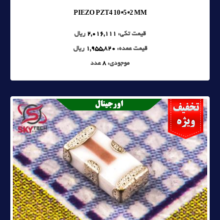
PIEZO PZT4 10*5*2 MM
قیمت تکی:
2,016,111
ریال
قیمت عمده:
1,955,820
ریال
موجودی:
8
عدد