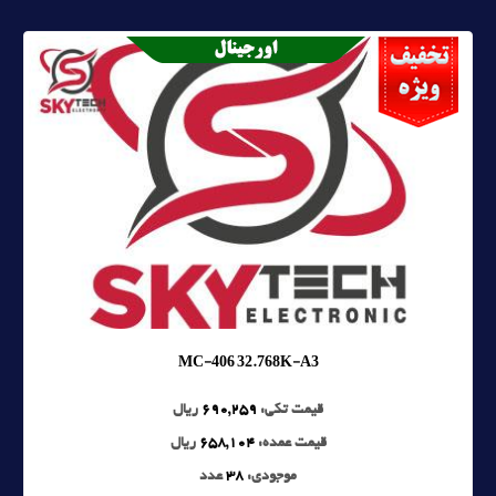
MC-406 32.768K-A3
قیمت تکی:
690,259
ریال
قیمت عمده:
658,104
ریال
موجودی:
38
عدد