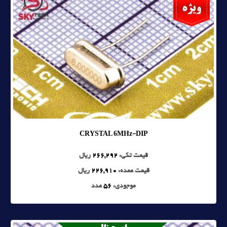
CRYSTAL 6MHz-DIP
قیمت تکی:
266,292
ریال
قیمت عمده:
226,910
ریال
موجودی:
56
عدد