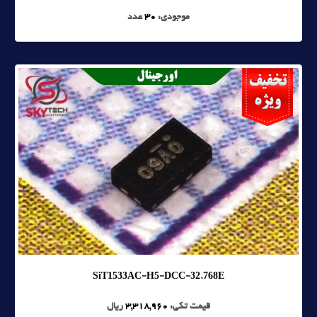
موجودی:
30
عدد
SiT1533AC-H5-DCC-32.768E
قیمت تکی:
3,318,960
ریال