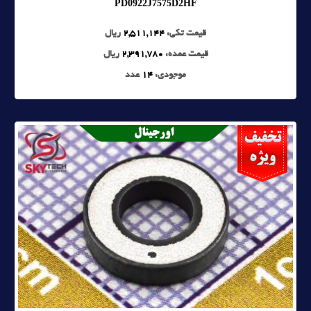
PD0922J7575D2HF
قیمت تکی:
2,511,144
ریال
قیمت عمده:
2,391,780
ریال
موجودی:
14
عدد