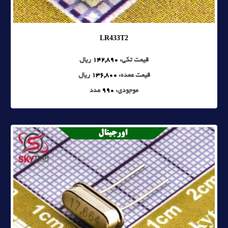
LR433T2
قیمت تکی:
142,890
ریال
قیمت عمده:
136,800
ریال
موجودی:
990
عدد