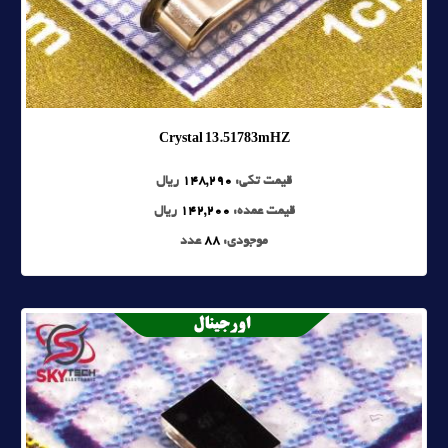
Crystal 13.51783mHZ
قیمت تکی:
148,290
ریال
قیمت عمده:
142,200
ریال
موجودی:
88
عدد