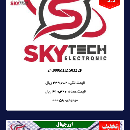
24.000MHZ 5032 2P
قیمت تکی:
449,702
ریال
قیمت عمده:
410,320
ریال
موجودی:
58
عدد