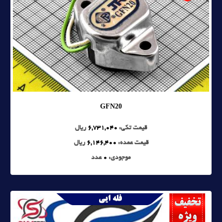
GFN20
قیمت تکی:
6,731,040
ریال
قیمت عمده:
6,146,400
ریال
موجودی:
0
عدد