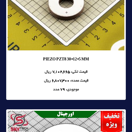
PIEZO PZT8 30*12*5 MM
قیمت تکی:
7,102,665
ریال
قیمت عمده:
6,807,300
ریال
موجودی:
79
عدد