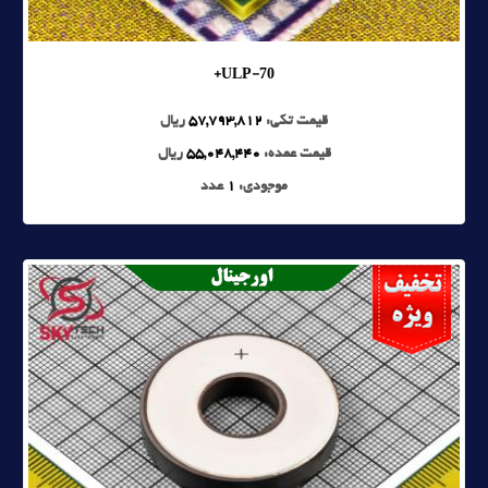
ULP-70+
قیمت تکی:
57,793,812
ریال
قیمت عمده:
55,048,440
ریال
موجودی:
1
عدد