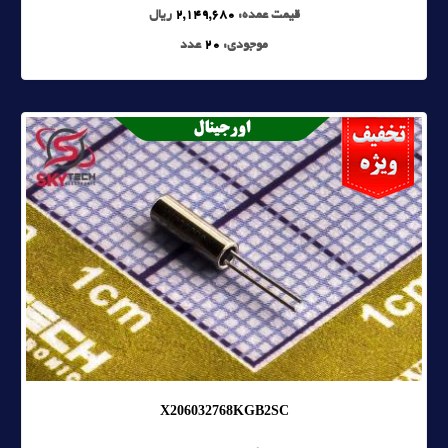
قیمت عمده:
2,149,680
ریال
موجودی:
20
عدد
X206032768KGB2SC