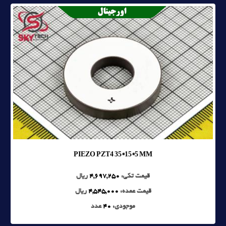
PIEZO PZT4 35*15*5 MM
قیمت تکی:
4,697,250
ریال
قیمت عمده:
4,545,000
ریال
موجودی:
40
عدد