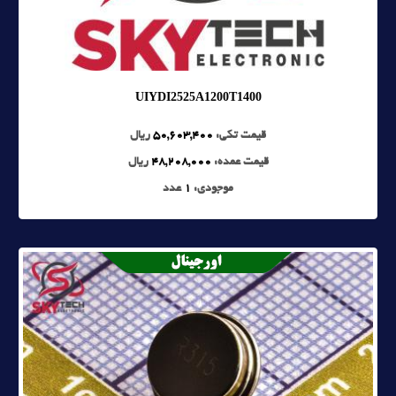
UIYDI2525A1200T1400
قیمت تکی:
50,603,400
ریال
قیمت عمده:
48,208,000
ریال
موجودی:
1
عدد