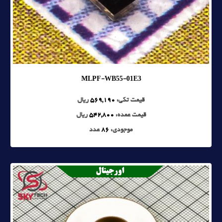
MLPF-WB55-01E3
قیمت تکی:
569,190
ریال
قیمت عمده:
542,800
ریال
موجودی:
86
عدد