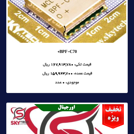
BPF-C70+
قیمت تکی:
167,913,780
ریال
قیمت عمده:
159,923,700
ریال
موجودی:
0
عدد