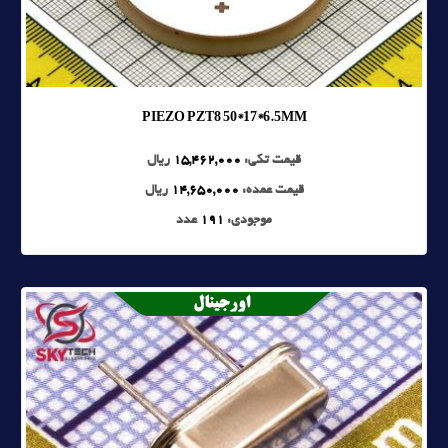
PIEZO PZT8 50*17*6.5MM
قیمت تکی:
15,462,000
ریال
قیمت عمده:
14,650,000
ریال
موجودی:
191
عدد