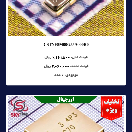
CSTNE8M00G55A000R0
قیمت تکی:
2,161,500
ریال
قیمت عمده:
2,060,000
ریال
موجودی:
0
عدد