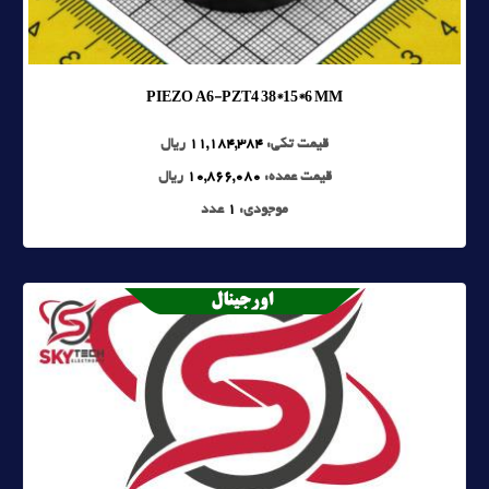
PIEZO A6-PZT4 38*15*6 MM
قیمت تکی:
11,184,384
ریال
قیمت عمده:
10,866,080
ریال
موجودی:
1
عدد