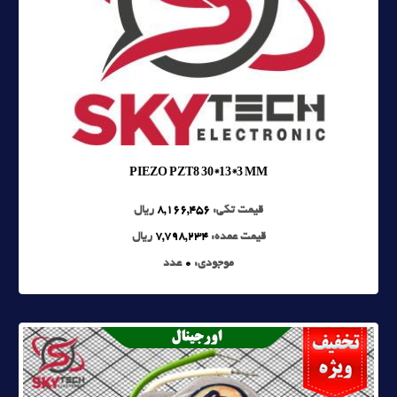
PIEZO PZT8 30*13*3 MM
قیمت تکی:
8,166,456
ریال
قیمت عمده:
7,798,234
ریال
موجودی:
0
عدد