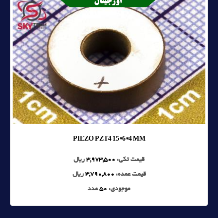
PIEZO PZT4 15*6*4 MM
قیمت تکی:
3,973,500
ریال
قیمت عمده:
3,790,800
ریال
موجودی:
50
عدد