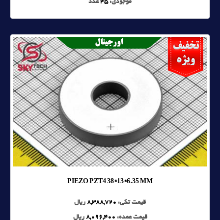
موجودی:
35
عدد
PIEZO PZT4 38*13*6.35 MM
قیمت تکی:
8,388,720
ریال
قیمت عمده:
8,096,400
ریال