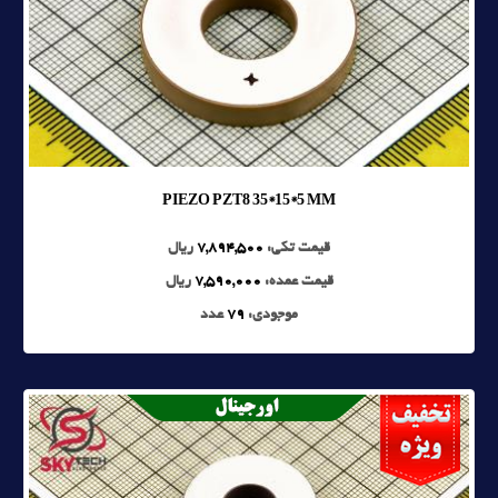
PIEZO PZT8 35*15*5 MM
قیمت تکی:
7,894,500
ریال
قیمت عمده:
7,590,000
ریال
موجودی:
79
عدد