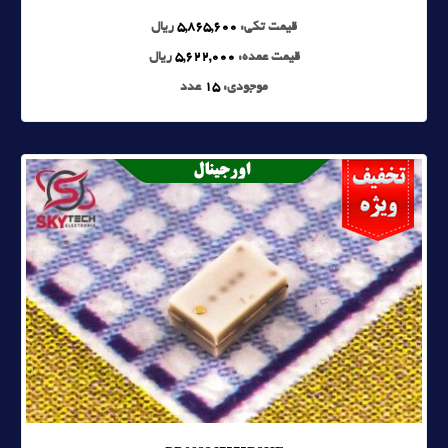
قیمت تکی:
5,865,600
ریال
قیمت عمده:
5,622,000
ریال
موجودی:
15
عدد