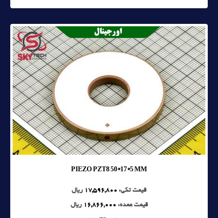
PIEZO PZT8 50*17*5 MM
قیمت تکی:
17,596,800
ریال
قیمت عمده:
16,866,000
ریال