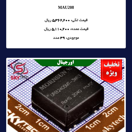
MAU208
قیمت تکی:
5,362,200
ریال
قیمت عمده:
5,110,200
ریال
موجودی:
39
عدد