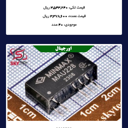
قیمت تکی:
3,543,240
ریال
قیمت عمده:
3,378,600
ریال
موجودی:
40
عدد