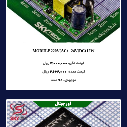
MODULE 220V(AC) - 24V(DC) 12W
قیمت تکی:
3,000,000
ریال
قیمت عمده:
2,664,000
ریال
موجودی:
98
عدد