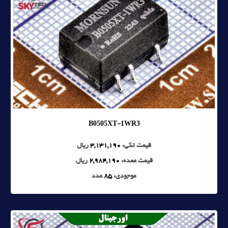
B0505XT-1WR3
قیمت تکی:
3,131,190
ریال
قیمت عمده:
2,984,190
ریال
موجودی:
85
عدد