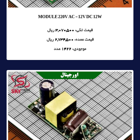
MODULE 220V AC - 12V DC 12W
قیمت تکی:
3,070,500
ریال
قیمت عمده:
2,734,500
ریال
موجودی:
1422
عدد