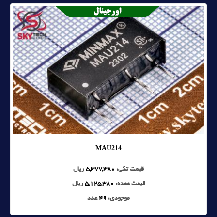
MAU214
قیمت تکی:
5,377,380
ریال
قیمت عمده:
5,125,380
ریال
موجودی:
49
عدد