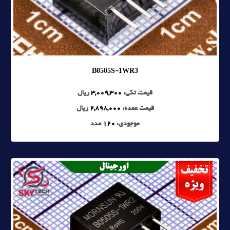
B0505S-1WR3
قیمت تکی:
3,009,300
ریال
قیمت عمده:
2,898,000
ریال
موجودی:
120
عدد