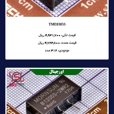
TME0305S
قیمت تکی:
4,931,700
ریال
قیمت عمده:
4,723,800
ریال
موجودی:
412
عدد