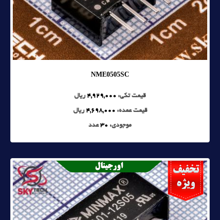
NME0505SC
قیمت تکی:
4,929,000
ریال
قیمت عمده:
4,698,000
ریال
موجودی:
30
عدد