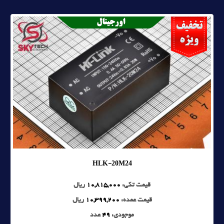
HLK-20M24
قیمت تکی:
10,815,000
ریال
قیمت عمده:
10,399,200
ریال
موجودی:
49
عدد