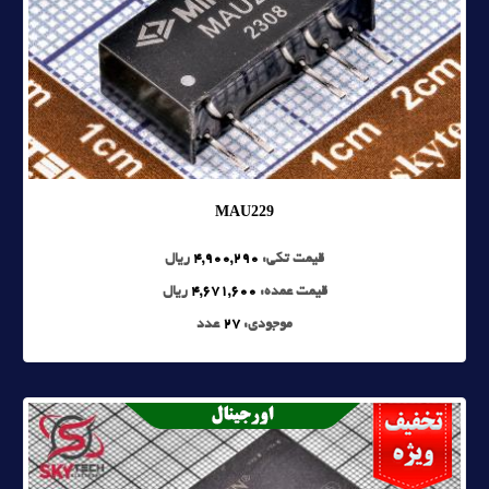
MAU229
قیمت تکی:
4,900,290
ریال
قیمت عمده:
4,671,600
ریال
موجودی:
27
عدد