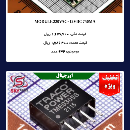
MODULE 220VAC-12VDC 750MA
قیمت تکی:
1,647,720
ریال
قیمت عمده:
1,586,400
ریال
موجودی:
932
عدد