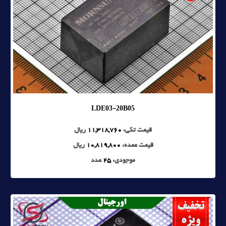
LDE03-20B05
قیمت تکی:
11,318,760
ریال
قیمت عمده:
10,819,800
ریال
موجودی:
25
عدد