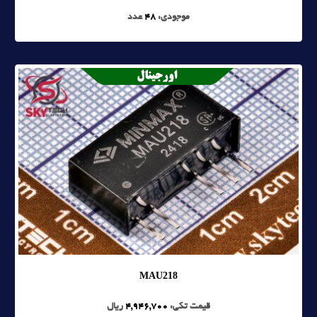
موجودی:
48
عدد
MAU218
قیمت تکی:
4,946,700
ریال