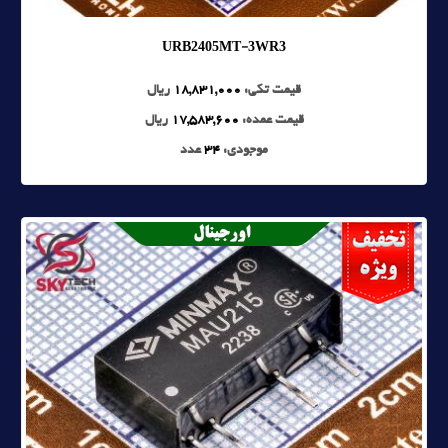
URB2405MT-3WR3
قیمت تکی:
18,831,000
ریال
قیمت عمده:
17,583,600
ریال
موجودی:
34
عدد