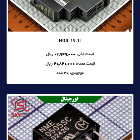
HDR-15-12
قیمت تکی:
23,949,000
ریال
قیمت عمده:
20,820,000
ریال
موجودی:
30
عدد