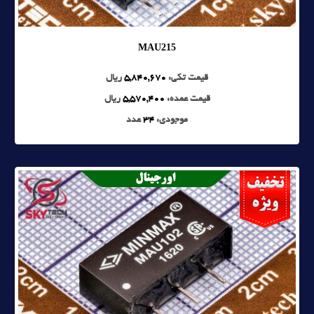
MAU215
قیمت تکی:
5,840,670
ریال
قیمت عمده:
5,570,400
ریال
موجودی:
34
عدد