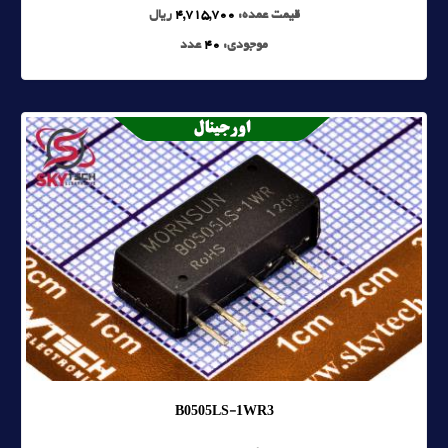
قیمت عمده:
4,715,700
ریال
موجودی:
40
عدد
B0505LS-1WR3