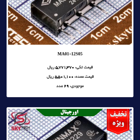
MA01-12S05
قیمت تکی:
5,771,370
ریال
قیمت عمده:
5,501,100
ریال
موجودی:
29
عدد