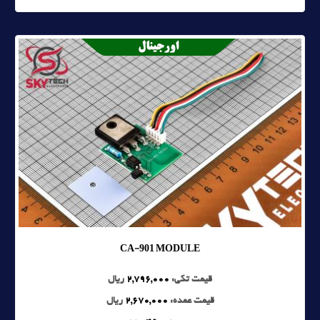
CA-901 MODULE
قیمت تکی:
2,796,000
ریال
قیمت عمده:
2,670,000
ریال