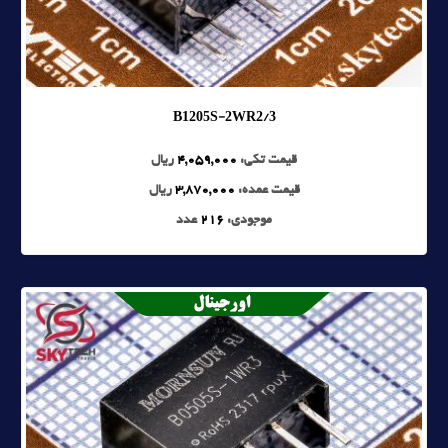
B1205S-2WR2/3
قیمت تکی:
4,059,000
ریال
قیمت عمده:
3,870,000
ریال
موجودی:
216
عدد