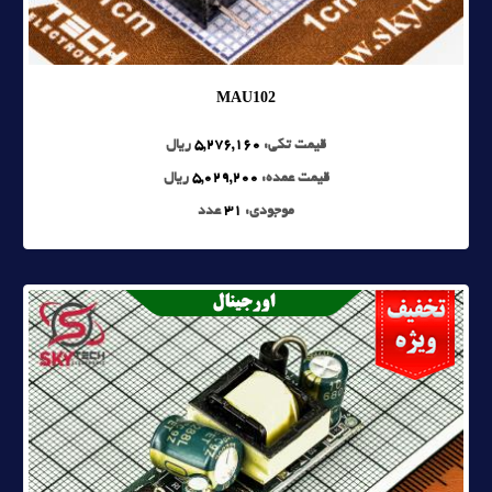
MAU102
قیمت تکی:
5,276,160
ریال
قیمت عمده:
5,029,200
ریال
موجودی:
31
عدد