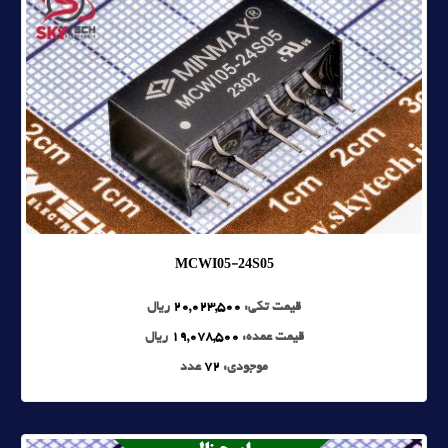
MCWI05-24S05
قیمت تکی:
20,023,500
ریال
قیمت عمده:
19,078,500
ریال
موجودی:
72
عدد