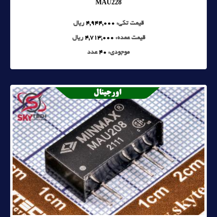
MAU228
قیمت تکی:
4,944,000
ریال
قیمت عمده:
4,713,000
ریال
موجودی:
40
عدد