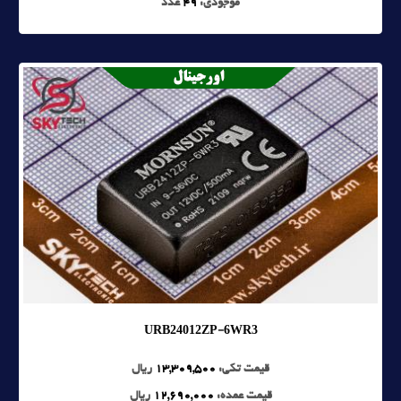
موجودی:
49
عدد
URB24012ZP-6WR3
قیمت تکی:
13,309,500
ریال
قیمت عمده:
12,690,000
ریال