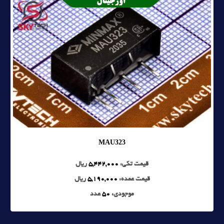
MAU323
قیمت تکی:
5,442,000
ریال
قیمت عمده:
5,190,000
ریال
موجودی:
50
عدد