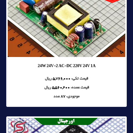
24W 24V-2 AC-DC 220V 24V 1A
قیمت تکی:
5,766,000
ریال
قیمت عمده:
5,560,200
ریال
موجودی:
87
عدد