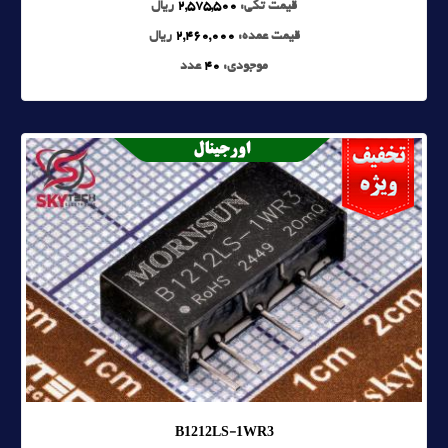
قیمت تکی:
2,575,500
ریال
قیمت عمده:
2,460,000
ریال
موجودی:
40
عدد
B1212LS-1WR3