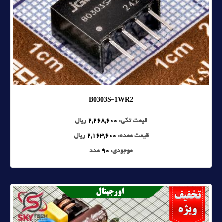
B0303S-1WR2
قیمت تکی:
2,268,600
ریال
قیمت عمده:
2,163,600
ریال
موجودی:
90
عدد