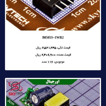
B0505S-1WR2
قیمت تکی:
2,521,245
ریال
قیمت عمده:
2,406,900
ریال
موجودی:
116
عدد