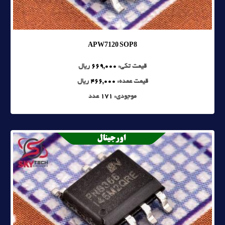
APW7120 SOP8
قیمت تکی:
669,000
ریال
قیمت عمده:
466,000
ریال
موجودی:
171
عدد