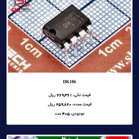
DK106
قیمت تکی:
269,361
ریال
قیمت عمده:
259,820
ریال
موجودی:
405
عدد