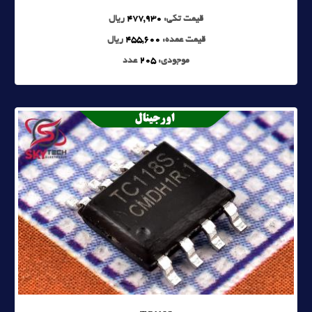
قیمت تکی:
477,930
ریال
قیمت عمده:
455,600
ریال
موجودی:
205
عدد