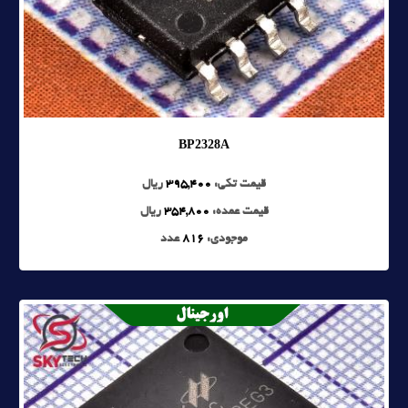
BP2328A
قیمت تکی:
395,400
ریال
قیمت عمده:
354,800
ریال
موجودی:
816
عدد