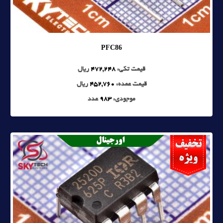
PFC86
قیمت تکی:
472,248
ریال
قیمت عمده:
452,760
ریال
موجودی:
983
عدد