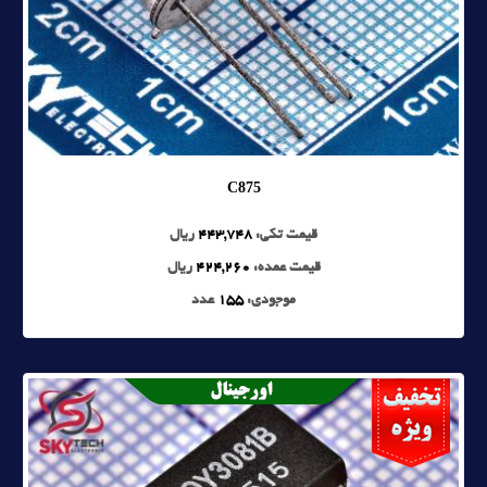
C875
قیمت تکی:
443,748
ریال
قیمت عمده:
424,260
ریال
موجودی:
155
عدد