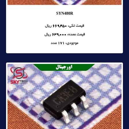
SYN480R
قیمت تکی:
669,450
ریال
قیمت عمده:
639,000
ریال
موجودی:
171
عدد