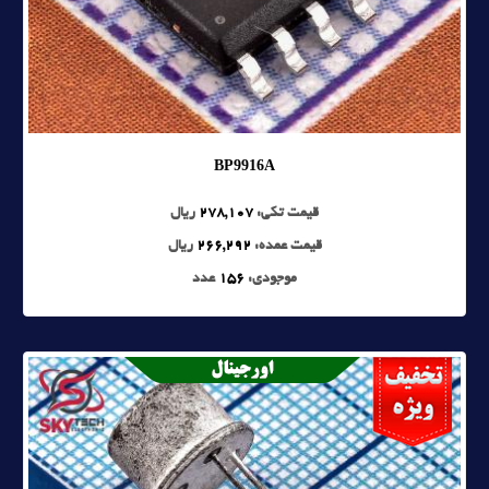
BP9916A
قیمت تکی:
278,107
ریال
قیمت عمده:
266,292
ریال
موجودی:
156
عدد