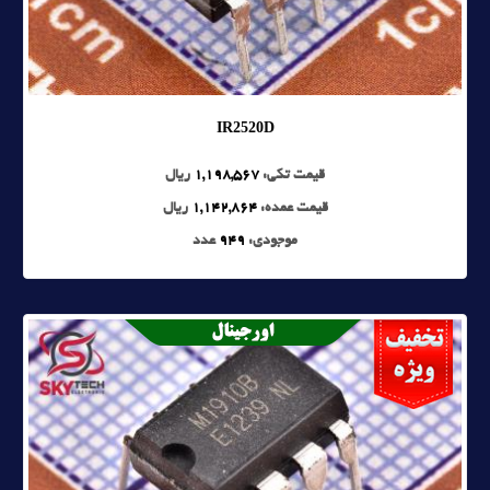
IR2520D
قیمت تکی:
1,198,567
ریال
قیمت عمده:
1,142,864
ریال
موجودی:
949
عدد