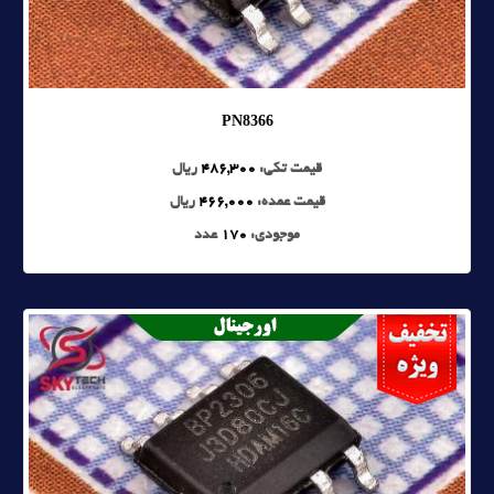
PN8366
قیمت تکی:
486,300
ریال
قیمت عمده:
466,000
ریال
موجودی:
170
عدد