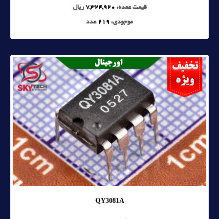
قیمت عمده:
7,324,920
ریال
موجودی:
219
عدد
QY3081A