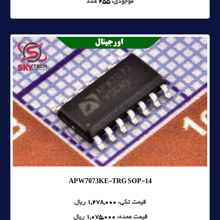
موجودی:
255
عدد
APW7073KE-TRG SOP-14
قیمت تکی:
1,278,000
ریال
قیمت عمده:
1,075,000
ریال