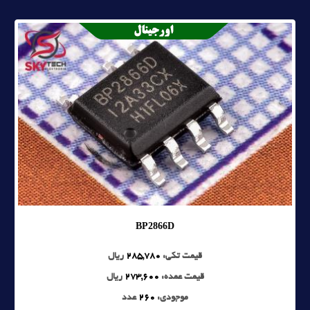
BP2866D
قیمت تکی:
285,780
ریال
قیمت عمده:
273,600
ریال
موجودی:
260
عدد