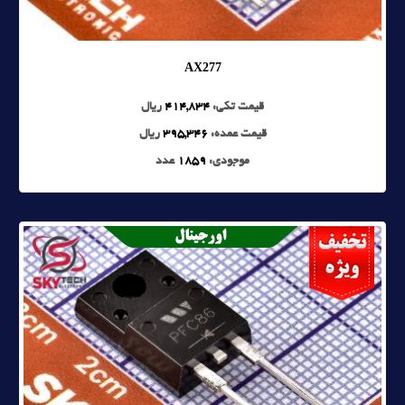
AX277
قیمت تکی:
414,834
ریال
قیمت عمده:
395,346
ریال
موجودی:
1859
عدد