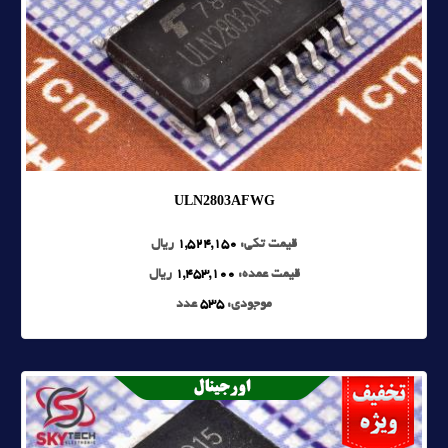
ULN2803AFWG
قیمت تکی:
1,524,150
ریال
قیمت عمده:
1,453,100
ریال
موجودی:
535
عدد