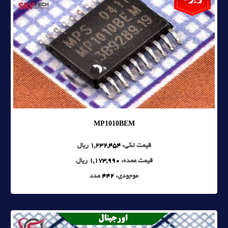
MP1010BEM
قیمت تکی:
1,232,454
ریال
قیمت عمده:
1,173,990
ریال
موجودی:
442
عدد