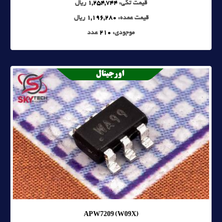
قیمت تکی:
1,254,744
ریال
قیمت عمده:
1,196,280
ریال
موجودی:
210
عدد
APW7209 (W09X)