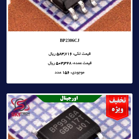
BP2306CJ
قیمت تکی:
583,716
ریال
قیمت عمده:
503,328
ریال
موجودی:
156
عدد