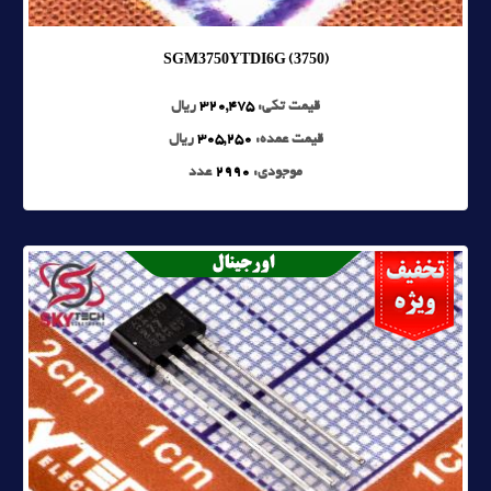
SGM3750YTDI6G (3750)
قیمت تکی:
320,475
ریال
قیمت عمده:
305,250
ریال
موجودی:
2990
عدد