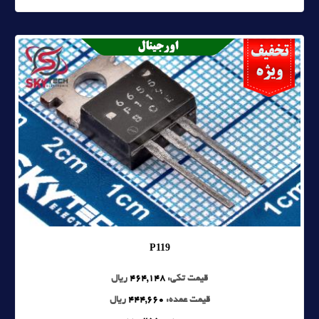
P119
قیمت تکی:
464,148
ریال
قیمت عمده:
444,660
ریال