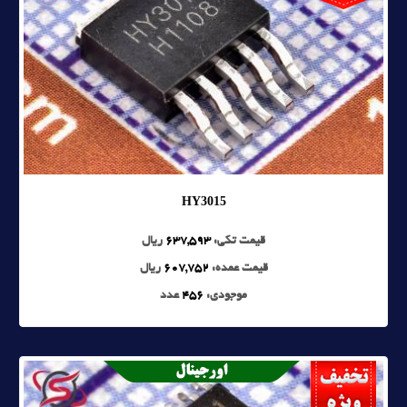
HY3015
قیمت تکی:
637,593
ریال
قیمت عمده:
607,752
ریال
موجودی:
456
عدد