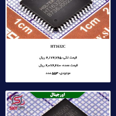
HT1632C
قیمت تکی:
2,172,765
ریال
قیمت عمده:
2,072,280
ریال
موجودی:
553
عدد