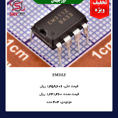
EM311Z
قیمت تکی:
1,359,606
ریال
قیمت عمده:
1,241,460
ریال
موجودی:
403
عدد