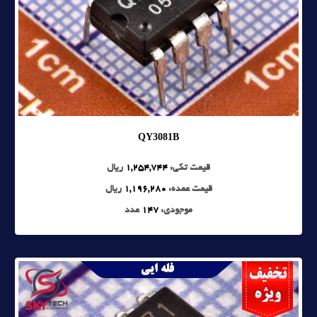
QY3081B
قیمت تکی:
1,254,744
ریال
قیمت عمده:
1,196,280
ریال
موجودی:
147
عدد