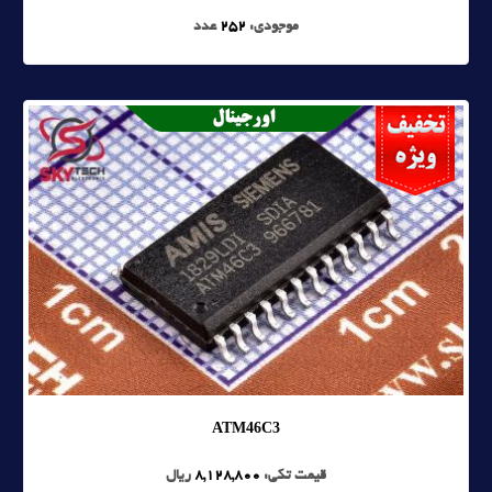
موجودی:
252
عدد
ATM46C3
قیمت تکی:
8,128,800
ریال