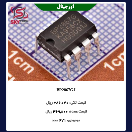
BP2867GJ
قیمت تکی:
386,040
ریال
قیمت عمده:
369,800
ریال
موجودی:
271
عدد