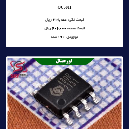
OC5011
قیمت تکی:
216,150
ریال
قیمت عمده:
206,000
ریال
موجودی:
192
عدد