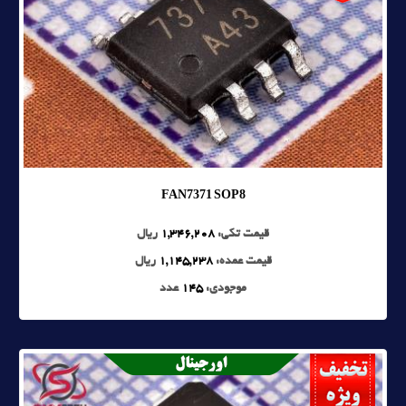
FAN7371 SOP8
قیمت تکی:
1,346,208
ریال
قیمت عمده:
1,145,238
ریال
موجودی:
145
عدد