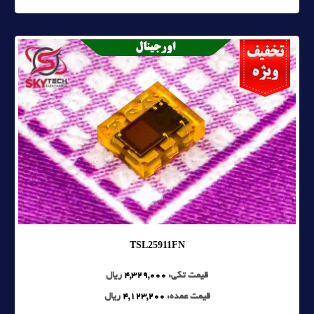
TSL25911FN
قیمت تکی:
4,329,000
ریال
قیمت عمده:
4,123,200
ریال