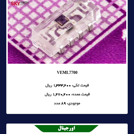
VEML7700
قیمت تکی:
1,333,200
ریال
قیمت عمده:
1,270,200
ریال
موجودی:
89
عدد