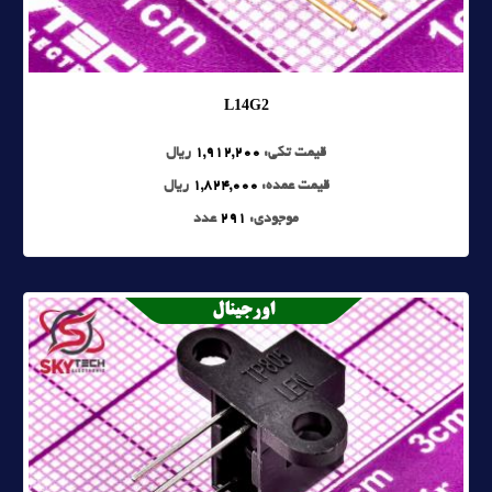
L14G2
قیمت تکی:
1,912,200
ریال
قیمت عمده:
1,824,000
ریال
موجودی:
291
عدد