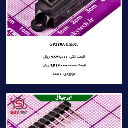
GP2Y0A41SK0F
قیمت تکی:
9,876,000
ریال
قیمت عمده:
9,414,000
ریال
موجودی:
0
عدد