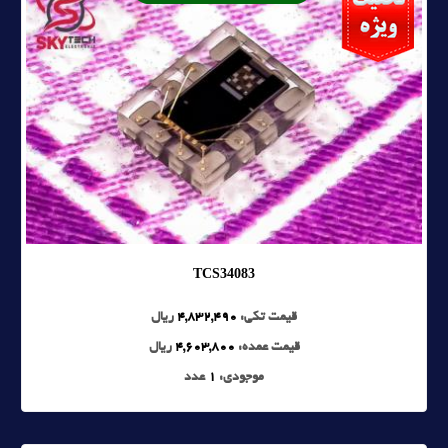
TCS34083
قیمت تکی:
4,832,490
ریال
قیمت عمده:
4,603,800
ریال
موجودی:
1
عدد