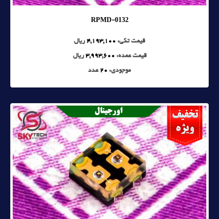
RPMD-0132
قیمت تکی:
4,193,100
ریال
قیمت عمده:
3,993,600
ریال
موجودی:
20
عدد