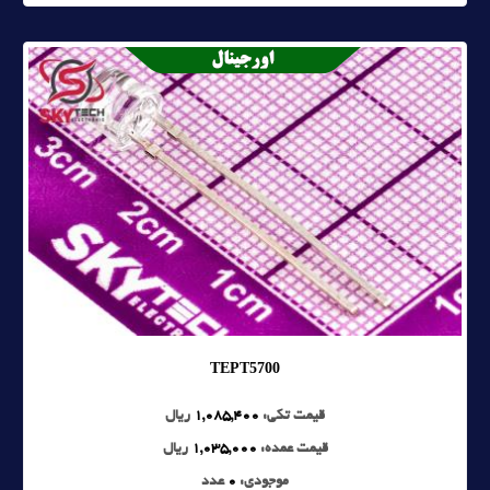
TEPT5700
قیمت تکی:
1,085,400
ریال
قیمت عمده:
1,035,000
ریال
موجودی:
0
عدد