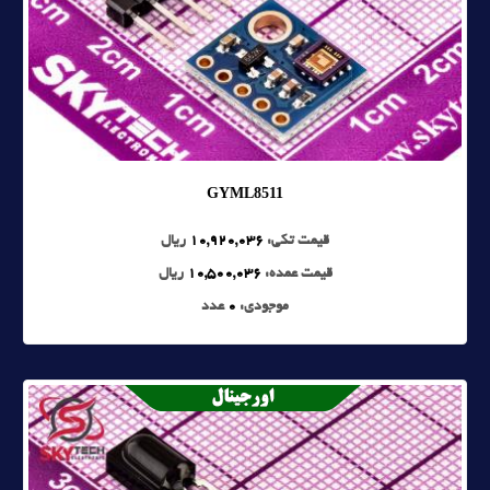
GYML8511
قیمت تکی:
10,920,036
ریال
قیمت عمده:
10,500,036
ریال
موجودی:
0
عدد