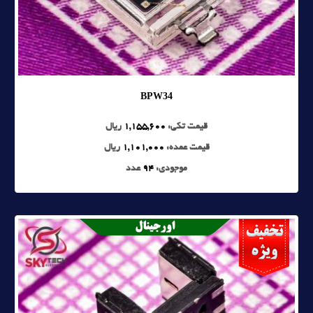
BPW34
قیمت تکی:
1,155,600
ریال
قیمت عمده:
1,101,000
ریال
موجودی:
94
عدد