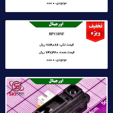
موجودی:
0
عدد
BPV10NF
قیمت تکی:
784,086
ریال
قیمت عمده:
747,420
ریال
موجودی:
0
عدد