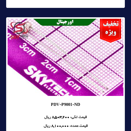
PDV-P9001-ND
قیمت تکی:
8,503,200
ریال
قیمت عمده:
8,100,000
ریال