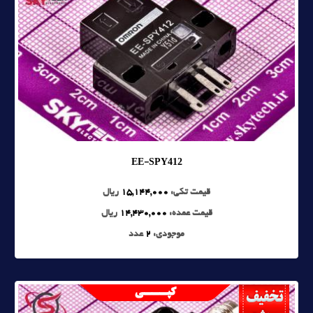
EE-SPY412
قیمت تکی:
15,144,000
ریال
قیمت عمده:
14,430,000
ریال
موجودی:
2
عدد