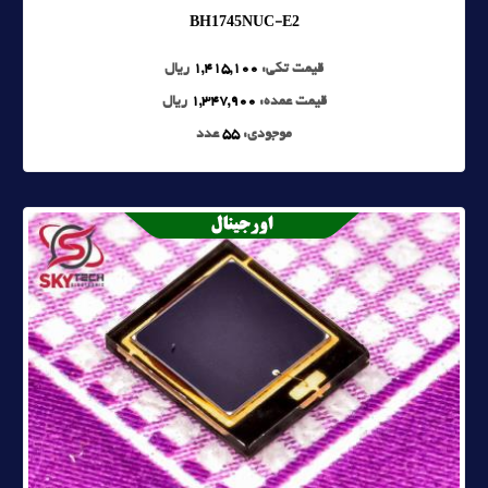
BH1745NUC-E2
قیمت تکی:
1,415,100
ریال
قیمت عمده:
1,347,900
ریال
موجودی:
55
عدد