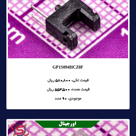
GP1S094HCZ0F
قیمت تکی:
580,800
ریال
قیمت عمده:
553,500
ریال
موجودی:
90
عدد