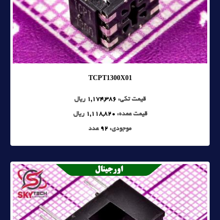
TCPT1300X01
قیمت تکی:
1,174,386
ریال
قیمت عمده:
1,118,820
ریال
موجودی:
92
عدد