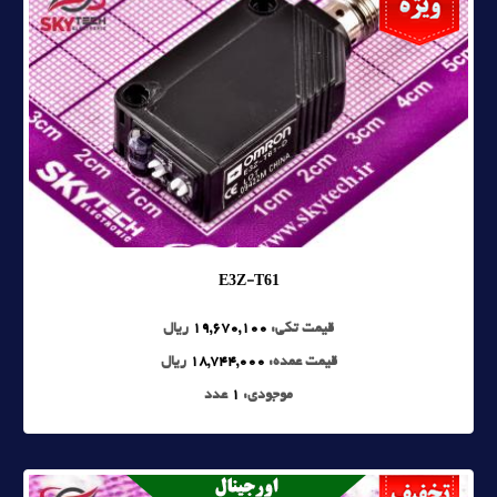
E3Z-T61
قیمت تکی:
19,670,100
ریال
قیمت عمده:
18,744,000
ریال
موجودی:
1
عدد