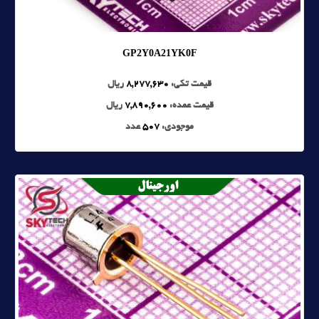
GP2Y0A21YK0F
قیمت تکی:
8,277,630
ریال
قیمت عمده:
7,890,600
ریال
موجودی:
507
عدد