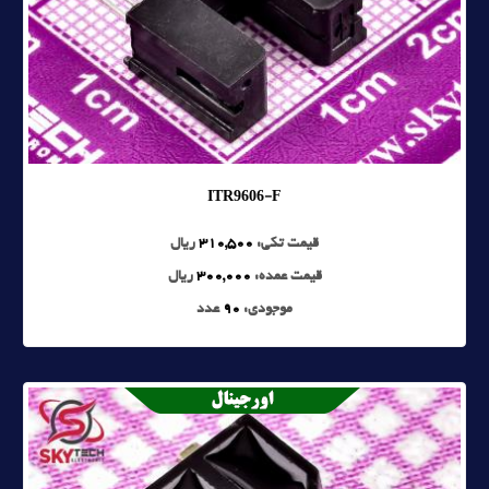
ITR9606-F
قیمت تکی:
310,500
ریال
قیمت عمده:
300,000
ریال
موجودی:
90
عدد