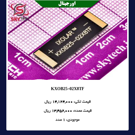
KXOB25-02X8TF
قیمت تکی:
14,124,000
ریال
قیمت عمده:
13,452,000
ریال
موجودی:
1
عدد