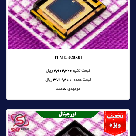
TEMD5020X01
قیمت تکی:
3,904,620
ریال
قیمت عمده:
3,719,400
ریال
موجودی:
5
عدد