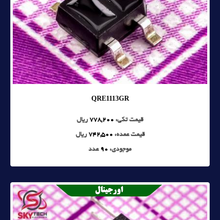
QRE1113GR
قیمت تکی:
778,200
ریال
قیمت عمده:
742,500
ریال
موجودی:
90
عدد