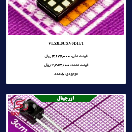
VL53L0CXV0DH/1
قیمت تکی:
3,972,000
ریال
قیمت عمده:
3,783,000
ریال
موجودی:
5
عدد