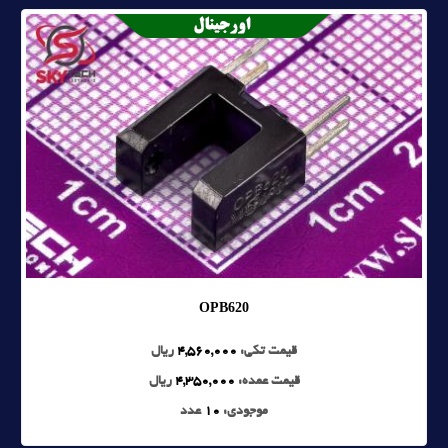
OPB620
قیمت تکی:
4,560,000
ریال
قیمت عمده:
4,350,000
ریال
موجودی:
10
عدد