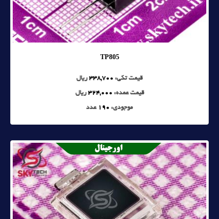
TP805
قیمت تکی:
338,700
ریال
قیمت عمده:
324,000
ریال
موجودی:
190
عدد