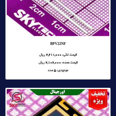
BPV22NF
قیمت تکی:
2,211,000
ریال
قیمت عمده:
2,106,000
ریال
موجودی:
5
عدد