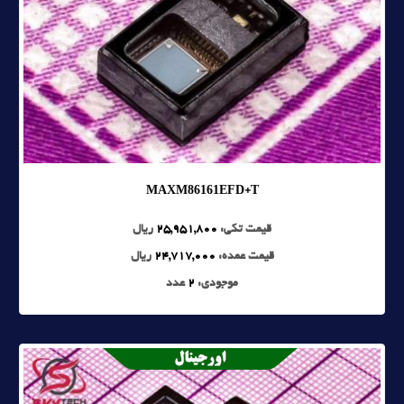
MAXM86161EFD+T
قیمت تکی:
25,951,800
ریال
قیمت عمده:
24,717,000
ریال
موجودی:
2
عدد