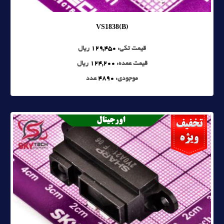
VS1838(B)
قیمت تکی:
129,450
ریال
قیمت عمده:
124,200
ریال
موجودی:
4890
عدد