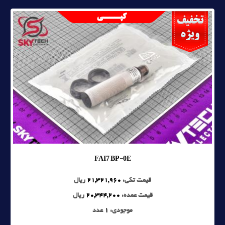
FAI7 BP-0E
قیمت تکی:
21,321,960
ریال
قیمت عمده:
20,344,200
ریال
موجودی:
1
عدد