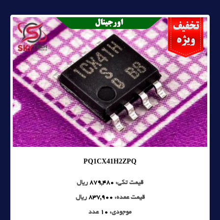
PQ1CX41H2ZPQ
قیمت تکی:
879,480
ریال
قیمت عمده:
837,900
ریال
موجودی:
10
عدد