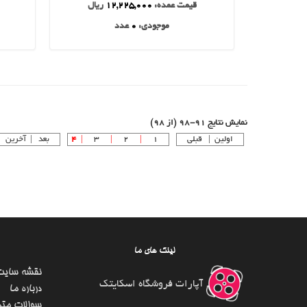
قیمت عمده:
12,225,000
ریال
موجودی:
0
عدد
نمایش نتایج 91-98 (از 98)
اولین |
قبلی
1
|
2
|
3
|
4
بعد | آخرین
لینک های ما
نقشه سایت
آپارات فروشگاه اسکایتک
درباره ما
سوالات متد