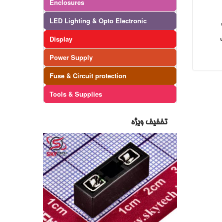
Enclosures
LED Lighting & Opto Electronic
Display
Power Supply
Fuse & Circuit protection
Tools & Supplies
تخفیف ویژه