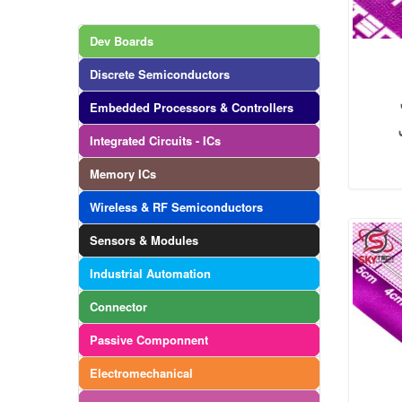
Dev Boards
Discrete Semiconductors
Embedded Processors & Controllers
Integrated Circuits - ICs
Memory ICs
Wireless & RF Semiconductors
Sensors & Modules
Industrial Automation
Connector
Passive Componnent
Electromechanical