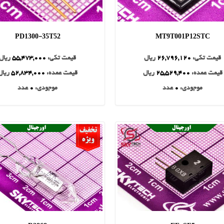
PD1300-35T52
MT9T001P12STC
قیمت تکی:
26,796,120
ریال
قیمت تکی:
55,473,000
ریال
قیمت عمده:
25,529,400
ریال
قیمت عمده:
52,834,000
ریال
موجودی:
0
عدد
موجودی:
0
عدد