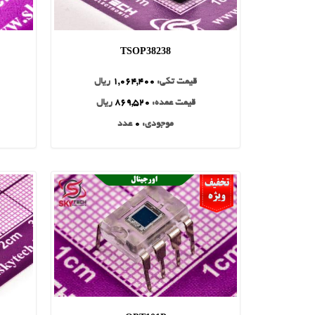
TSOP38238
قیمت تکی:
1,064,400
ریال
قیمت عمده:
869,520
ریال
موجودی:
0
عدد