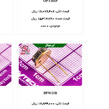
OPT101P
قیمت تکی:
16,076,406
ریال
قیمت عمده:
15,312,720
ریال
موجودی:
0
عدد
BPW21R
قیمت تکی:
12,834,000
ریال