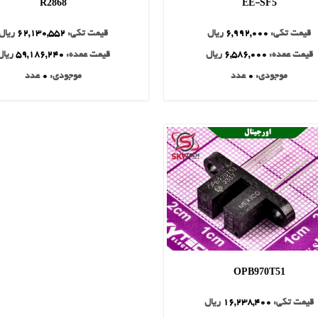
R2868
EE-SF5
قیمت تکی:
6,992,000
ریال
قیمت تکی:
62,130,552
ریال
قیمت عمده:
6,586,000
ریال
قیمت عمده:
59,186,240
ریال
موجودی:
0
عدد
موجودی:
0
عدد
OPB970T51
قیمت تکی:
16,238,400
ریال