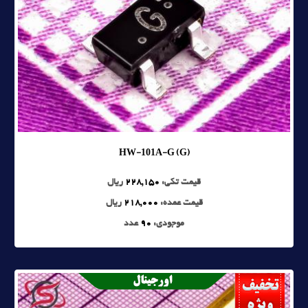
HW-101A-G (G)
قیمت تکی:
228,150
ریال
قیمت عمده:
218,000
ریال
موجودی:
90
عدد