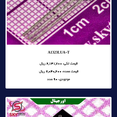
A1323LUA-T
قیمت تکی:
2,141,700
ریال
قیمت عمده:
2,040,200
ریال
موجودی:
90
عدد