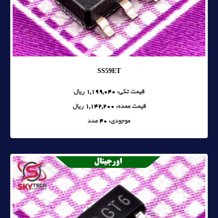
SS59ET
قیمت تکی:
1,199,040
ریال
قیمت عمده:
1,142,200
ریال
موجودی:
40
عدد