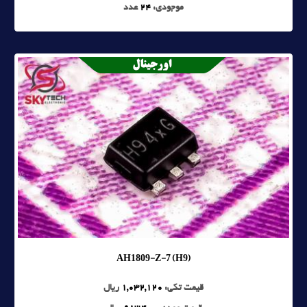
موجودی:
24
عدد
AH1809-Z-7 (H9)
قیمت تکی:
1,032,120
ریال