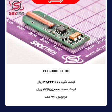
FLC-100 FLC100
قیمت تکی:
39,222,600
ریال
قیمت عمده:
37,355,000
ریال
موجودی:
76
عدد