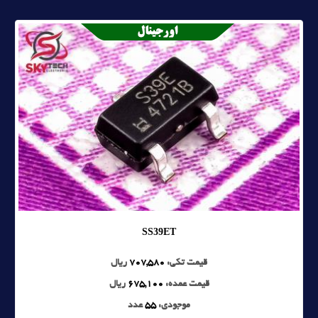
SS39ET
قیمت تکی:
707,580
ریال
قیمت عمده:
675,100
ریال
موجودی:
55
عدد