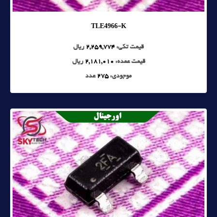
TLE4966-K
قیمت تکی:
2,259,774
ریال
قیمت عمده:
2,181,010
ریال
موجودی:
275
عدد