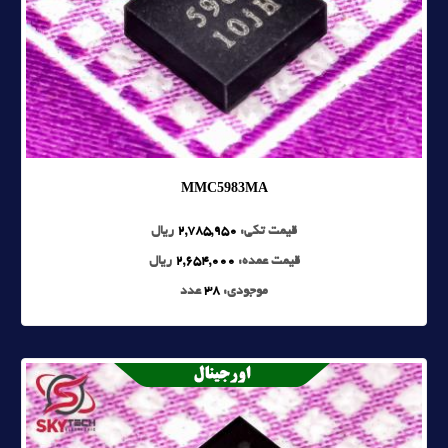
MMC5983MA
قیمت تکی:
2,785,950
ریال
قیمت عمده:
2,654,000
ریال
موجودی:
38
عدد