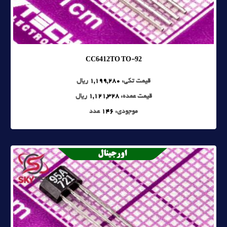
CC6412TO TO-92
قیمت تکی:
1,199,280
ریال
قیمت عمده:
1,121,328
ریال
موجودی:
146
عدد