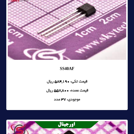
SS40AF
قیمت تکی:
584,190
ریال
قیمت عمده:
557,800
ریال
موجودی:
37
عدد