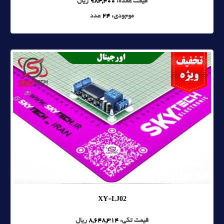
قیمت عمده:
983,400
ریال
موجودی:
24
عدد
XY-LJ02
قیمت تکی:
8,648,314
ریال