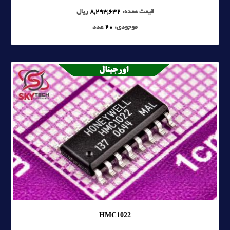
قیمت عمده:
8,293,632
ریال
موجودی:
20
عدد
HMC1022