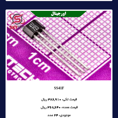
SS41F
قیمت تکی:
386,910
ریال
قیمت عمده:
368,640
ریال
موجودی:
24
عدد