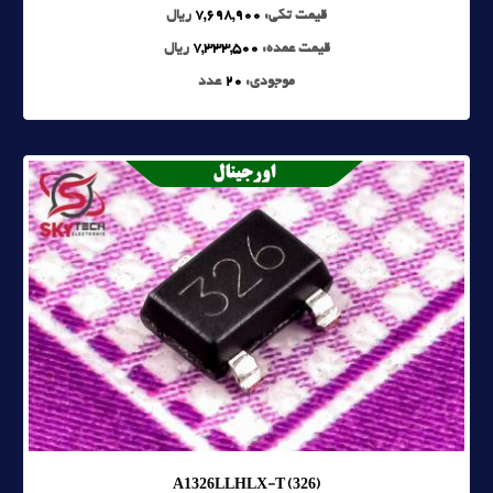
قیمت تکی:
7,698,900
ریال
قیمت عمده:
7,333,500
ریال
موجودی:
20
عدد
A1326LLHLX-T (326)