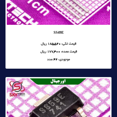
SS49E
قیمت تکی:
185,520
ریال
قیمت عمده:
177,400
ریال
موجودی:
42
عدد