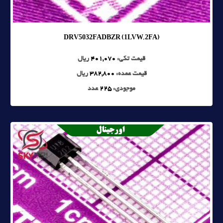
DRV5032FADBZR (1LVW, 2FA)
قیمت تکی:
401,070
ریال
قیمت عمده:
382,800
ریال
موجودی:
225
عدد