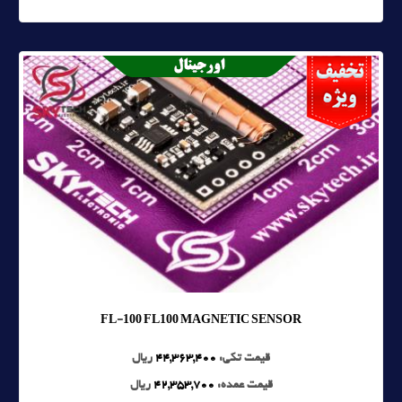
FL-100 FL100 MAGNETIC SENSOR
قیمت تکی:
44,363,400
ریال
قیمت عمده:
42,353,700
ریال