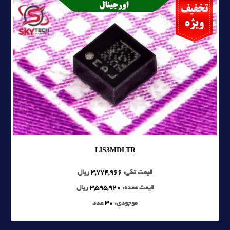
LIS3MDLTR
قیمت تکی:
3,774,966
ریال
قیمت عمده:
3,595,920
ریال
موجودی:
30
عدد