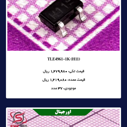
TLE4961-1K (H11)
قیمت تکی:
1,279,980
ریال
قیمت عمده:
1,219,080
ریال
موجودی:
37
عدد