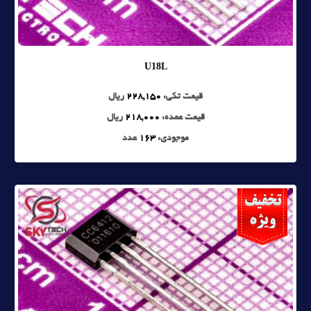
U18L
قیمت تکی:
228,150
ریال
قیمت عمده:
218,000
ریال
موجودی:
163
عدد