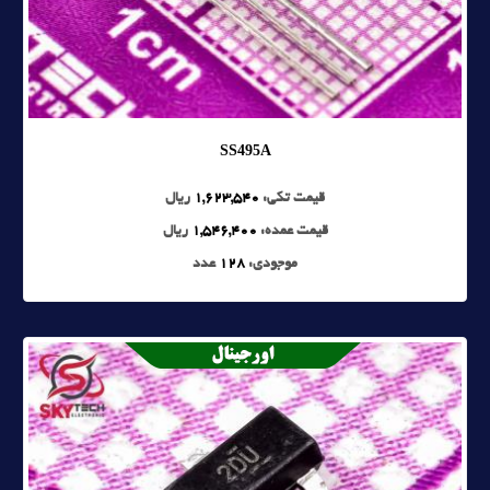
SS495A
قیمت تکی:
1,623,540
ریال
قیمت عمده:
1,546,400
ریال
موجودی:
128
عدد