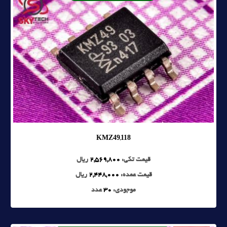
KMZ49,118
قیمت تکی:
2,569,800
ریال
قیمت عمده:
2,448,000
ریال
موجودی:
30
عدد