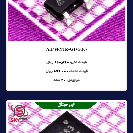
AH49FNTR-G1 (GT6)
قیمت تکی:
940,860
ریال
قیمت عمده:
896,200
ریال
موجودی:
40
عدد