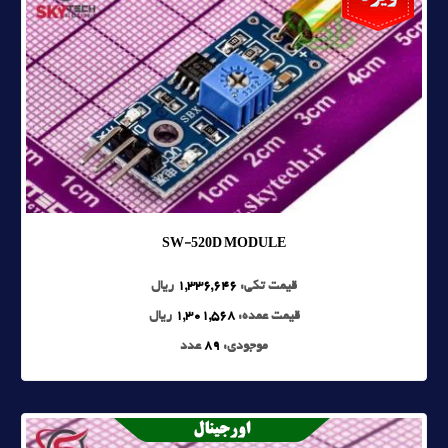
SW-520D MODULE
قیمت تکی:
1,336,646
ریال
قیمت عمده:
1,301,568
ریال
موجودی:
89
عدد