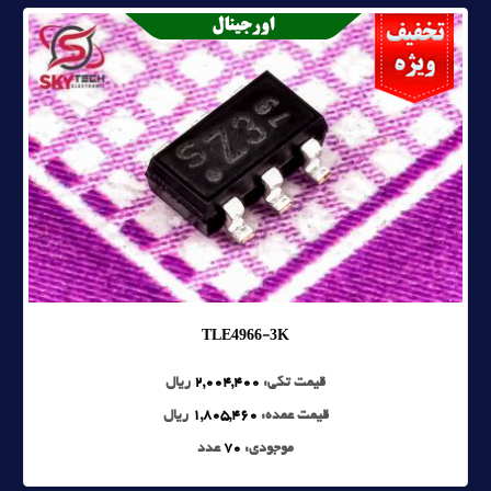
TLE4966-3K
قیمت تکی:
2,004,400
ریال
قیمت عمده:
1,805,460
ریال
موجودی:
70
عدد