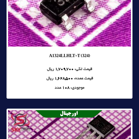
A1324LLHLT-T (324)
قیمت تکی:
1,709,700
ریال
قیمت عمده:
1,628,500
ریال
موجودی:
108
عدد