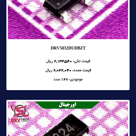
DRV5032DUDBZT
قیمت تکی:
2,133,540
ریال
قیمت عمده:
2,032,040
ریال
موجودی:
127
عدد