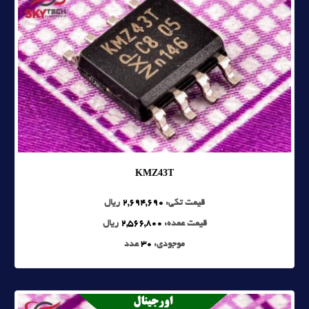
KMZ43T
قیمت تکی:
2,694,690
ریال
قیمت عمده:
2,566,800
ریال
موجودی:
30
عدد