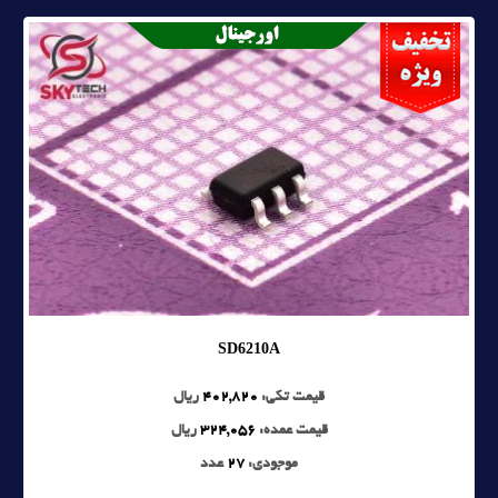
SD6210A
قیمت تکی:
402,820
ریال
قیمت عمده:
324,056
ریال
موجودی:
27
عدد