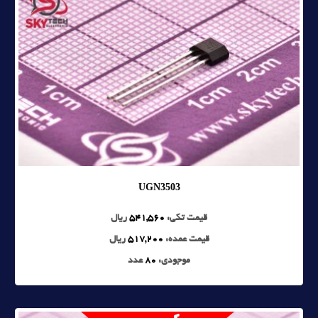
UGN3503
قیمت تکی:
541,560
ریال
قیمت عمده:
517,200
ریال
موجودی:
80
عدد