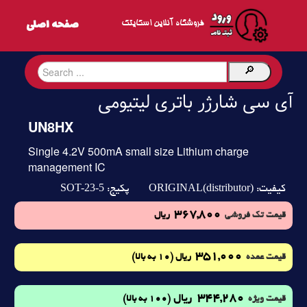
فروشگاه آنلاین اسکایتک
آی سی شارژر باتری لیتیومی
UN8HX
Single 4.2V 500mA small size Lithium charge
management IC
SOT-23-5
ORIGINAL(distributor)
کیفیت:
پکیج:
367,800
قیمت تک فروشی
ریال
351,000
(10 به بالا)
قیمت عمده
ریال
344,280
ریال
(100 به بالا)
قیمت ویژه