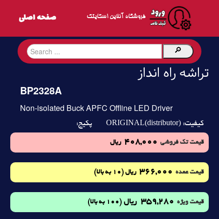
فروشگاه آنلاین اسکایتک
تراشه راه انداز
BP2328A
Non-isolated Buck APFC Offline LED Driver
ORIGINAL(distributor)
کیفیت:
پکیج:
408,000
قیمت تک فروشی
ریال
366,000
(10 به بالا)
قیمت عمده
ریال
359,280
ریال
(100 به بالا)
قیمت ویژه