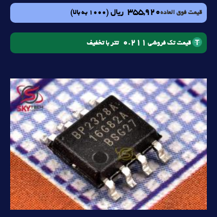
355,920
ریال
(1000 به بالا)
قیمت فوق العاده
0.211
تتر با تخفیف
قیمت تک فروشی