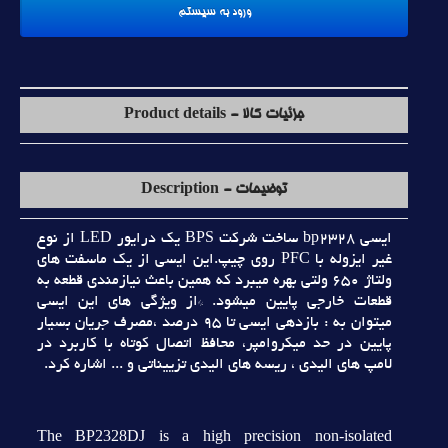
جزئیات کالا - Product details
توضیحات - Description
ايسي bp2328 ساخت شرکت BPS يک درايور LED از نوع
غير ايزوله با PFC روي چيپ.اين ايسي از يک ماسفت هاي
ولتاژ 650 ولتي بهره ميبرد که همين باعث نيازمندي قطعه به
قطعات خارجي پايين ميشود. *از ويژگي هاي اين ايسي
ميتوان به : بازدهي ايسي تا 95 درصد ،مصرف جريان بسيار
پايين در حد ميکروامپر، محافظ اتصال کوتاه با کاربرد در
لامپ هاي اليدي ، ريسه هاي اليدي تزييناتي و ... اشاره کرد.
The BP2328DJ is a high precision non-isolated