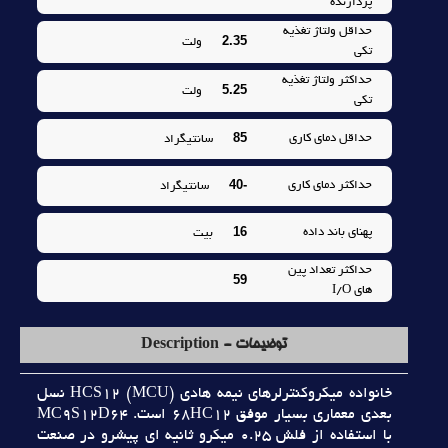
پردازنده
حداقل ولتاژ تغذيه
2.35
ولت
تکي
حداکثر ولتاژ تغذيه
5.25
ولت
تکي
85
حداقل دماي کاري
سانتيگراد
-40
حداکثر دماي کاري
سانتيگراد
16
پهناي باند داده
بیت
حداکثر تعداد پين
59
هاي I/O
توضیحات - Description
خانواده ميکروکنترلرهاي نيمه هادي HCS12 (MCU) نسل
بعدي معماري بسيار موفق 68HC12 است. MC9S12D64
با استفاده از فلش 0.25 ميکرو ثانيه اي پيشرو در صنعت