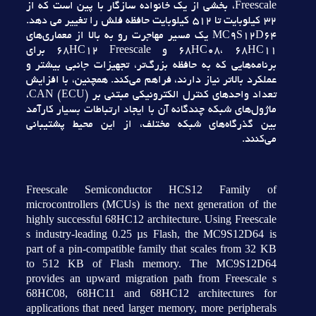
Freescale، بخشي از يک خانواده سازگار با پين است که از
32 کيلوبايت تا 512 کيلوبايت حافظه فلش را تغيير مي دهد.
MC9S12D64 يک مسير مهاجرت رو به بالا از معماري‌هاي
68HC08، 68HC11 و 68HC12 Freescale براي
برنامه‌هايي که به حافظه بزرگ‌تر، تجهيزات جانبي بيشتر و
عملکرد بالاتر نياز دارند، فراهم مي‌کند. همچنين، با افزايش
تعداد واحدهاي کنترل الکترونيکي مبتني بر CAN (ECU)،
ماژول‌هاي شبکه چندگانه آن با ايجاد ارتباطات بسيار کارآمد
بين گذرگاه‌هاي شبکه مختلف، از اين محيط پشتيباني
مي‌کنند.
Freescale Semiconductor HCS12 Family of
microcontrollers (MCUs) is the next generation of the
highly successful 68HC12 architecture. Using Freescale
s industry-leading 0.25 µs Flash, the MC9S12D64 is
part of a pin-compatible family that scales from 32 KB
to 512 KB of Flash memory. The MC9S12D64
provides an upward migration path from Freescale s
68HC08, 68HC11 and 68HC12 architectures for
applications that need larger memory, more peripherals