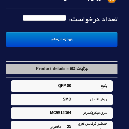
تعداد درخواست:
جزئیات کالا - Product details
QFP-80
پکيج
SMD
روش اتصال
MC9S12D64
سري ميکروکنترلر
حداکثر فرکانس کاري
25
مگاهرتز