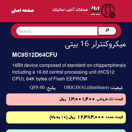
فروشگاه آنلاین اسکایتک
میکروکنترلر 16 بیتی
MC9S12D64CFU
16Bit device composed of standard on-chipperipherals
including a 16-bit central processing unit (HCS12
CPU), 64K bytes of Flash EEPROM
QFP-80
ORIGINAL(distributor)
کیفیت:
پکیج:
13,001,400
قیمت تک فروشی
ریال
12,384,000
(10 به بالا)
قیمت عمده
ریال