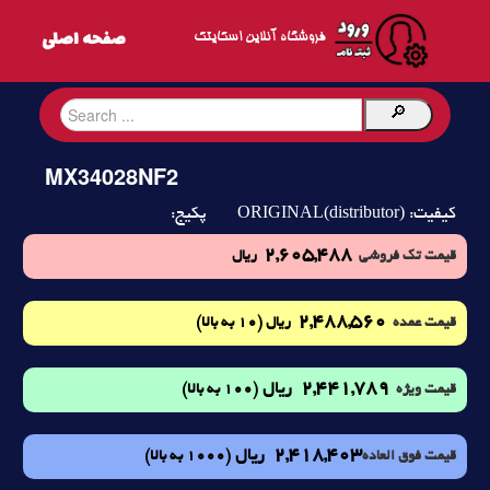
فروشگاه آنلاین اسکایتک
MX34028NF2
ORIGINAL(distributor)
کیفیت:
پکیج:
2,605,488
قیمت تک فروشی
ریال
2,488,560
(10 به بالا)
قیمت عمده
ریال
2,441,789
ریال
(100 به بالا)
قیمت ویژه
2,418,403
ریال
(1000 به بالا)
قیمت فوق العاده