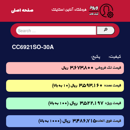
فروشگاه آنلاین اسکایتک
CC6921SO-30A
کیفیت:
پکیج:
3,673,800
قیمت تک فروشی
ریال
3,593,160
(10 به بالا)
قیمت عمده
ریال
3,522,197
ریال
(100 به بالا)
قیمت ویژه
3,486,715
ریال
(1000 به بالا)
قیمت فوق العاده