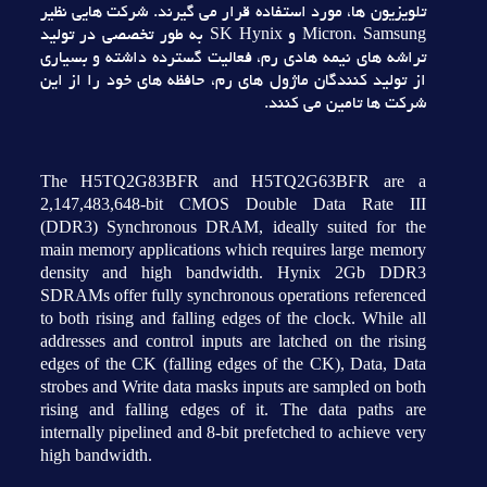
تلويزيون ها، مورد استفاده قرار مي گيرند. شرکت هايي نظير
Micron، Samsung و SK Hynix به طور تخصصي در توليد
تراشه هاي نيمه هادي رم، فعاليت گسترده داشته و بسياري
از توليد کنندگان ماژول هاي رم، حافظه هاي خود را از اين
شرکت ها تامين مي کنند.
The H5TQ2G83BFR and H5TQ2G63BFR are a
2,147,483,648-bit CMOS Double Data Rate III
(DDR3) Synchronous DRAM, ideally suited for the
main memory applications which requires large memory
density and high bandwidth. Hynix 2Gb DDR3
SDRAMs offer fully synchronous operations referenced
to both rising and falling edges of the clock. While all
addresses and control inputs are latched on the rising
edges of the CK (falling edges of the CK), Data, Data
strobes and Write data masks inputs are sampled on both
rising and falling edges of it. The data paths are
internally pipelined and 8-bit prefetched to achieve very
high bandwidth.