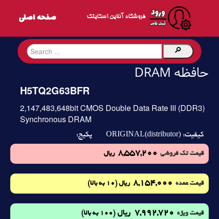
فروشگاه آنلاین اسکایتک
حافظه DRAM
H5TQ2G63BFR
2,147,483,648bit CMOS Double Data Rate III (DDR3)
Synchronous DRAM
ORIGINAL(distributor)
کیفیت:
پکیج:
8,557,200
قیمت تک فروشی
ریال
8,154,000
(10 به بالا)
قیمت عمده
ریال
7,992,720
ریال
(100 به بالا)
قیمت ویژه