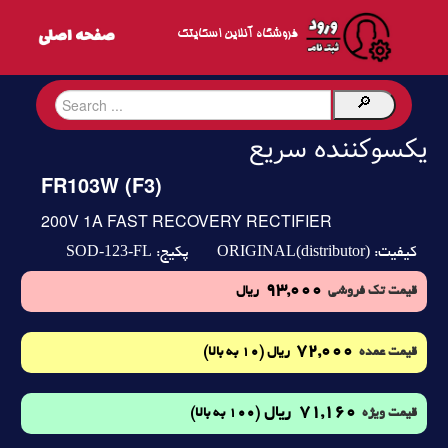
فروشگاه آنلاین اسکایتک
یکسوکننده سریع
FR103W (F3)
200V 1A FAST RECOVERY RECTIFIER
SOD-123-FL
ORIGINAL(distributor)
کیفیت:
پکیج:
93,000
قیمت تک فروشی
ریال
72,000
(10 به بالا)
قیمت عمده
ریال
71,160
ریال
(100 به بالا)
قیمت ویژه