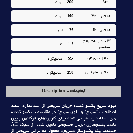
200
Vrrm
ولت
140
حداکثر Vrsm
ولت
35
حداکثر Ifsm
آمپر
Vf مقدار افت ولتاژ
1.3
V
مستفيم
-55
حداقل دماي کاري
سانتيگراد
150
حداکثر دماي کاري
سانتيگراد
توضیحات - Description
ديود سريع يکسو کننده جريان سريعتر از استاندارد است.
اصطلاحات "سريع" و "فوق سريع" در مقايسه با يکسو کننده
هاي استاندارد طراحي شده براي کاربردهاي فرکانس پايين
مانند يکسوسازي جريان سينوسي تامين شده از شبکه AC
هستند. يک يکسوساز «سريع» معمولاً ده برابر سريع‌تر از