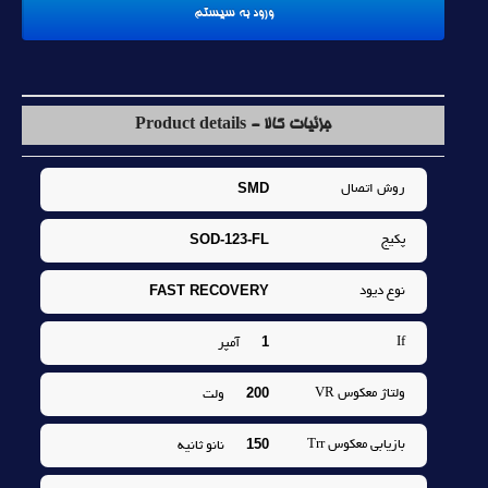
جزئیات کالا - Product details
SMD
روش اتصال
SOD-123-FL
پکيج
FAST RECOVERY
نوع ديود
1
If
آمپر
200
ولتاژ معکوس VR
ولت
150
بازيابي معکوس Trr
نانو ثانيه