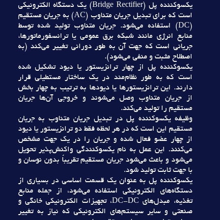
يکسوکننده پل (Bridge Rectifier) يک دستگاه الکترونيکي
است که براي تبديل جريان متناوب (AC) به جريان مستقيم
(DC) استفاده مي‌شود. جريان متناوب توليد شده توسط
منابع انرژي مانند شبکه برق عمومي يا ترانسفورماتورها،
جرياني است که جهت آن به طور دوراني تغيير مي‌کند (به
اصطلاح مثبت و منفي مي‌شود).
يکسوکننده پل از چهار ترانزيستور يا ديود تشکيل شده
است که به طور نظام‌مند در يک ساختار مستطيلي قرار
دارند. اين ترانزيستورها يا ديودها به ترتيب به چهار بخش
از جريان متناوب وصل مي‌شوند و خروجي آن‌ها جريان
مستقيم را توليد مي‌کند.
وظيفه يکسوکننده پل در تبديل جريان متناوب به جريان
مستقيم اين است که در هر لحظه فقط دو ترانزيستور يا ديود
از چهار عضو فعال شده و جريان را در يک جهت مشخص
مي‌کنند. اين عمل به نام يکسوکنندگي واکنش‌پذير تحويل
مي‌شود و باعث مي‌شود جريان مستقيم تقريباً بدون نوسان و
با جهت ثابت توليد شود.
يکسوکننده پل به عنوان يک قسمت اساسي در بسياري از
دستگاه‌هاي الکترونيکي استفاده مي‌شود، از جمله منابع
تغذيه، مبدل‌هاي DC-DC، تجهيزات الکترونيکي خانگي و
صنعتي و ساير سيستم‌هاي الکترونيکي که نياز به تغيير