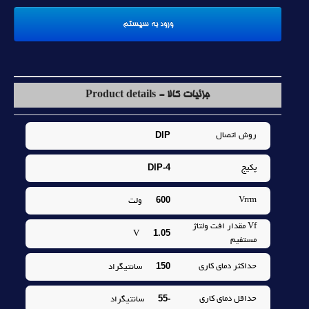
جزئیات کالا - Product details
DIP
روش اتصال
DIP-4
پکيج
600
Vrrm
ولت
Vf مقدار افت ولتاژ
1.05
V
مستفيم
150
حداکثر دماي کاري
سانتيگراد
-55
حداقل دماي کاري
سانتيگراد