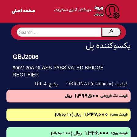
فروشگاه آنلاین اسکایتک
یکسوکننده پل
GBJ2006
600V 20A GLASS PASSIVATED BRIDGE
RECTIFIER
DIP-4
ORIGINAL(distributor)
کیفیت:
پکیج:
1,399,500
قیمت تک فروشی
ریال
1,347,000
(10 به بالا)
قیمت عمده
ریال
1,326,000
ریال
(100 به بالا)
قیمت ویژه