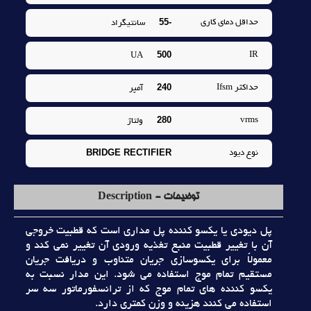
-55
حداقل دماي کاري
سانتيگراد
500
IR
UA
240
حداکثر Ifsm
آمپر
280
vrms
ولتاژ
BRIDGE RECTIFIER
نوع ديود
توضیحات - Description
پل ديودي يا يکسو کننده پل مداري است که قطبيت خروجي
آن با تغيير قطبيت منبع تغذيه ورودي آن تغيير نمي کند و
معمولاً براي يکسوسازي جريان متناوب و دريافت جريان
مستقيم تمام موج استفاده مي شود. اين مدار نسبت به
يکسو کننده هاي تمام موج که از ترانسفورماتور سه سر
استفاده مي کنند هزينه و وزن کمتري دارد.