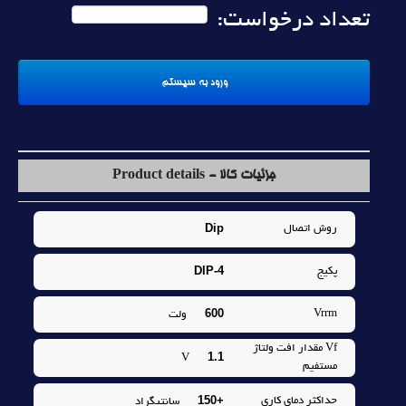
تعداد درخواست:
جزئیات کالا - Product details
Dip
روش اتصال
DIP-4
پکيج
600
Vrrm
ولت
Vf مقدار افت ولتاژ
1.1
V
مستفيم
+150
حداکثر دماي کاري
سانتيگراد