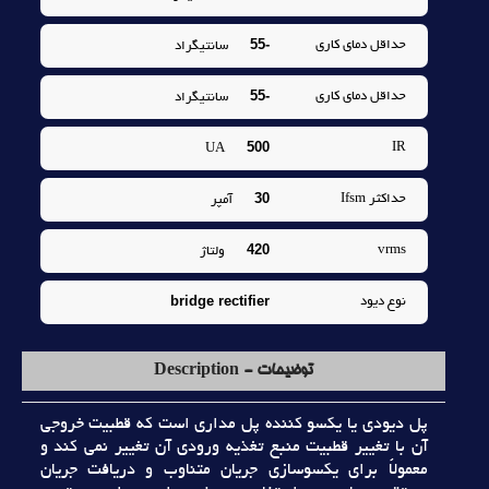
-55
حداقل دماي کاري
سانتيگراد
-55
حداقل دماي کاري
سانتيگراد
500
IR
UA
30
حداکثر Ifsm
آمپر
420
vrms
ولتاژ
bridge rectifier
نوع ديود
توضیحات - Description
پل ديودي يا يکسو کننده پل مداري است که قطبيت خروجي
آن با تغيير قطبيت منبع تغذيه ورودي آن تغيير نمي کند و
معمولاً براي يکسوسازي جريان متناوب و دريافت جريان