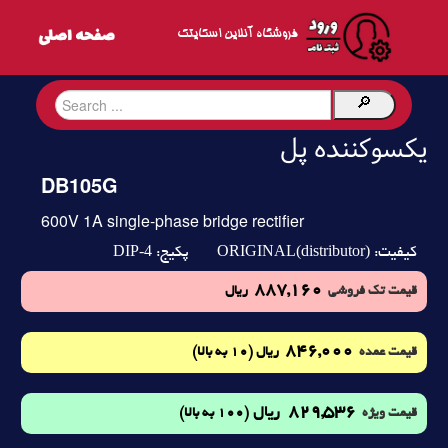
فروشگاه آنلاین اسکایتک
یکسوکننده پل
DB105G
600V 1A single-phase bridge rectifier
DIP-4
ORIGINAL(distributor)
کیفیت:
پکیج:
887,160
قیمت تک فروشی
ریال
846,000
(10 به بالا)
قیمت عمده
ریال
829,536
ریال
(100 به بالا)
قیمت ویژه