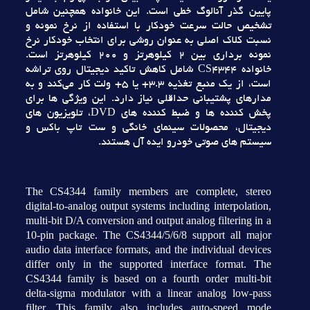
پايين گذر آنالوگ خطي است. اين خانواده همچنين شامل
تشخيص حالت سرعت خودکار با استفاده از نرخ نمونه و
نسبت کلاک اصلي به عنوان روشي براي انتخاب خودکار نرخ
نمونه برداري بين 2 کيلوهرتز و 200 کيلوهرتز است.
خانواده CS4344 شامل کاهش تاکيد ديجيتال روي تراشه
است، از يک منبع تغذيه 3.3+ يا 5+ ولت کار مي‌کند و به
مدارهاي پشتيباني حداقلي نياز دارد. اين ويژگي ها براي
پخش کننده ها و ضبط کننده هاي DVD، تلويزيون هاي
ديجيتال، محصولات سينماي خانگي و ست تاپ باکس و
سيستم هاي صوتي خودرو ايده آل هستند.
The CS4344 family members are complete, stereo
digital-to-analog output systems including interpolation,
multi-bit D/A conversion and output analog filtering in a
10-pin package. The CS4344/5/6/8 support all major
audio data interface formats, and the individual devices
differ only in the supported interface format. The
CS4344 family is based on a fourth order multi-bit
delta-sigma modulator with a linear analog low-pass
filter. This family also includes auto-speed mode