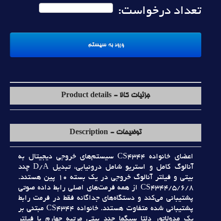
تعداد درخواست:
جزئیات کالا - Product details
توضیحات - Description
اعضاي خانواده CS4344 سيستم‌هاي خروجي ديجيتال به
آنالوگ کامل و استريو شامل درونيابي، تبديل D/A چند
بيتي و فيلتر آنالوگ خروجي در يک بسته 10 پين هستند.
CS4344/5/6/8 از همه فرمت‌هاي اصلي رابط داده صوتي
پشتيباني مي‌کند و دستگاه‌هاي جداگانه فقط در فرمت رابط
پشتيباني شده متفاوت هستند. خانواده CS4344 مبتني بر
يک مدولاتور دلتا سيگما چند بيتي مرتبه چهارم با فيلتر