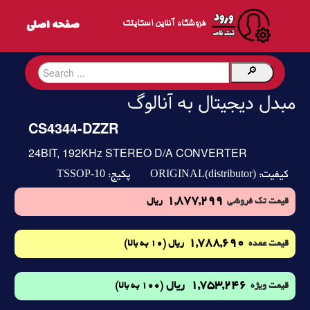
فروشگاه آنلاین اسکایتک
مبدل دیجیتال به آنالوگ
CS4344-DZZR
24BIT, 192KHz STEREO D/A CONVERTER
TSSOP-10
ORIGINAL(distributor)
کیفیت:
پکیج:
1,877,299
قیمت تک فروشی
ریال
1,788,690
(10 به بالا)
قیمت عمده
ریال
1,753,246
ریال
(100 به بالا)
قیمت ویژه