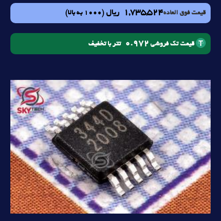
1,735,524
ریال
(1000 به بالا)
قیمت فوق العاده
0.972
تتر با تخفیف
قیمت تک فروشی