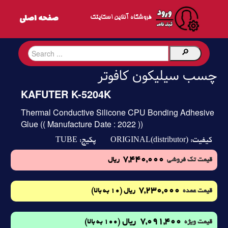
فروشگاه آنلاین اسکایتک
چسب سیلیکون کافوتر
KAFUTER K-5204K
Thermal Conductive Silicone CPU Bonding Adhesive
Glue (( Manufacture Date : 2022 ))
TUBE
ORIGINAL(distributor)
کیفیت:
پکیج:
7,440,000
قیمت تک فروشی
ریال
7,230,000
(10 به بالا)
قیمت عمده
ریال
7,091,400
ریال
(100 به بالا)
قیمت ویژه