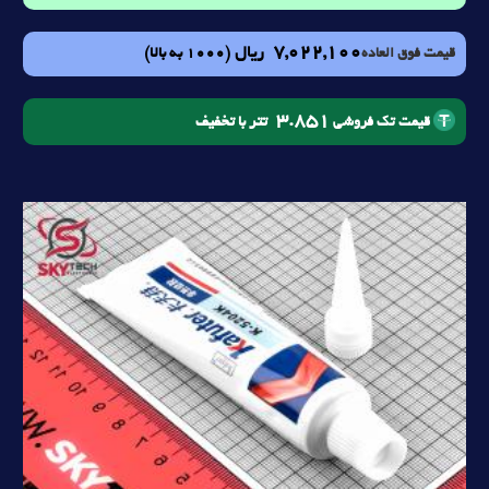
7,022,100
ریال
(1000 به بالا)
قیمت فوق العاده
3.851
تتر با تخفیف
قیمت تک فروشی