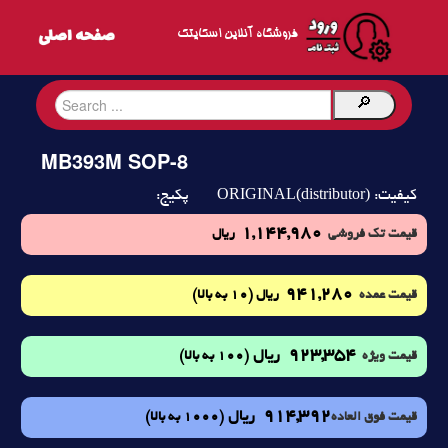
فروشگاه آنلاین اسکایتک
MB393M SOP-8
ORIGINAL(distributor)
کیفیت:
پکیج:
1,144,980
قیمت تک فروشی
ریال
941,280
(10 به بالا)
قیمت عمده
ریال
923,354
ریال
(100 به بالا)
قیمت ویژه
914,392
ریال
(1000 به بالا)
قیمت فوق العاده