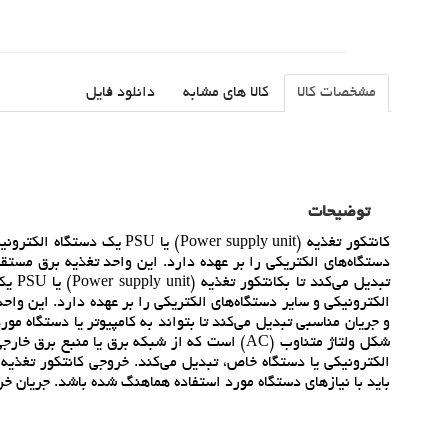
مشخصات کالا
کالا های مشابه
دانلود فایل
توضیحات
کانتکور تغذيه (r supply unit
دستگاه‌هاي الکتريکي را بر عهده دارد. اين واحد تغذيه برق مستق
تبديل
الکترونيکي و ساير دستگاه‌هاي الکتريکي را بر عهده دارد. اين وا
و جريان مناسبي تبديل مي‌کند تا بتواند به کامپيوتر يا دستگاه مو
شکل ولتاژ متناوب (AC) است که از شبکه برق يا من
الکترونيکي يا دستگاه خاص، تبديل مي‌کند. خروجي کانتکور تغذيه 
بايد با نيازهاي دستگاه مورد استفاده هماهنگ شده باشد. جريان خروج