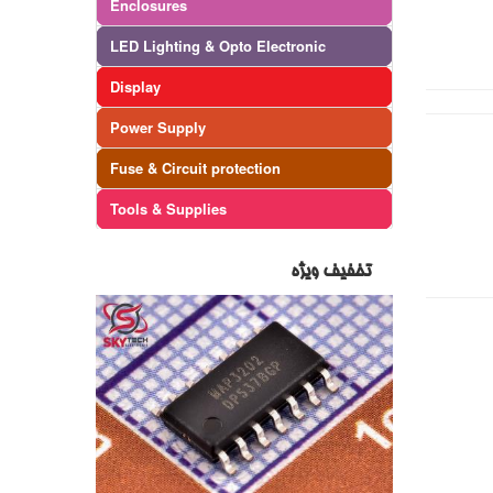
Enclosures
LED Lighting & Opto Electronic
Display
Power Supply
Fuse & Circuit protection
Tools & Supplies
تخفیف ویژه