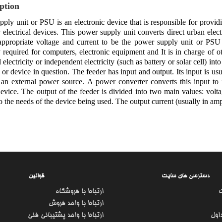
ption
ply unit or PSU is an electronic device that is responsible for provid
 electrical devices. This power supply unit converts direct urban electri
appropriate voltage and current to be the power supply unit or PSU i
ty required for computers, electronic equipment and It is in charge of o
electricity or independent electricity (such as battery or solar cell) int
or device in question. The feeder has input and output. Its input is us
an external power source. A power converter converts this input to i
device. The output of the feeder is divided into two main values: volt
o the needs of the device being used. The output current (usually in amp
دسترسی های سایت
قوانین
ارتباط با فروشگاه
ارتباط با واحد فروش
اول
ارتباط با واحد پشتیبانی فنی