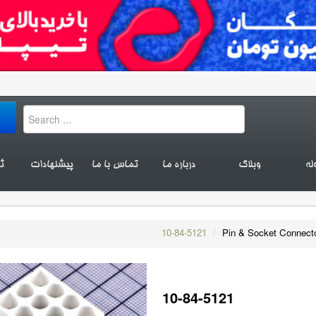
له
وبلاگ
درباره ما
تماس با ما
پیشنهادات
ث
10-84-5121
/
Pin & Socket Connect
10-84-5121