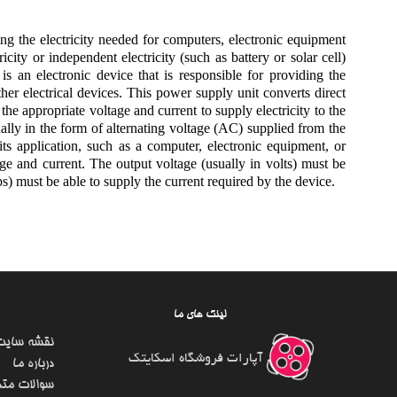
ing the electricity needed for computers, electronic equipment
city or independent electricity (such as battery or solar cell)
s an electronic device that is responsible for providing the
ther electrical devices. This power supply unit converts direct
o the appropriate voltage and current to supply electricity to the
ually in the form of alternating voltage (AC) supplied from the
ts application, such as a computer, electronic equipment, or
age and current. The output voltage (usually in volts) must be
s) must be able to supply the current required by the device.
لینک های ما
نقشه سایت
آپارات فروشگاه اسکایتک
درباره ما
سوالات متد