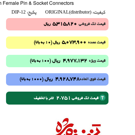
h Female Pin & Socket Connectors
DIP-12
ORIGINAL(distributor)
کیفیت:
پکیج:
5,315,820
قیمت تک فروشی
ریال
5,073,900
(10 به بالا)
قیمت عمده
ریال
4,977,132
ریال
(100 به بالا)
قیمت ویژه
4,928,748
ریال
(1000 به بالا)
قیمت فوق العاده
2.751
تتر با تخفیف
قیمت تک فروشی