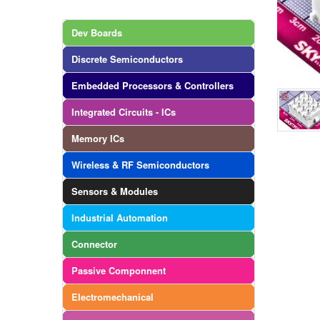
Dev Boards
Discrete Semiconductors
Embedded Processors & Controllers
Integrated Circuits - ICs
Memory ICs
Wireless & RF Semiconductors
Sensors & Modules
Industrial Automation
Connector
Passive Componnent
Electromechanical