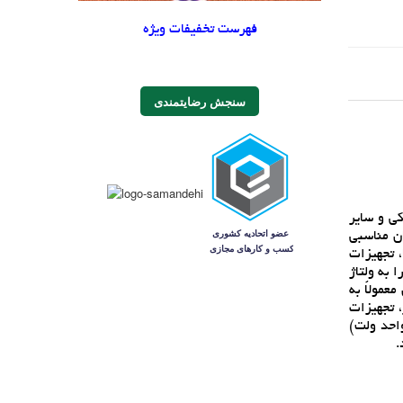
فهرست تخفیفات ویژه
سنجش رضایتمندی
ونيکي و ساير
ان مناسبي
يوترها، تجهيزات
 به ولتاژ
عمولاً به
ر، تجهيزات
واحد ولت)
.