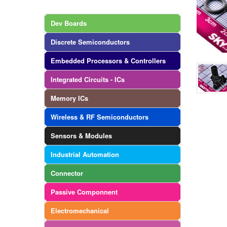
Dev Boards
Discrete Semiconductors
Embedded Processors & Controllers
Integrated Circuits - ICs
Memory ICs
Wireless & RF Semiconductors
Sensors & Modules
Industrial Automation
Connector
Passive Componnent
Electromechanical