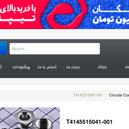
له
وبلاگ
درباره ما
تماس با ما
پیشنهادات
ث
T4145515041-001
/
Circular Co
T4145515041-001