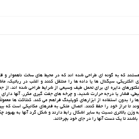
هستند که به گونه اي طراحي شده اند که در محيط هاي سخت ناهموار و قاب
 الکتريکي، سيگنال ها يا داده ها را منتقل کنند و اغلب در رباتيک، ماش
انکتورهاي دايره اي براي تحمل طيف وسيعي از شرايط طراحي شده اند، از ج
طي، فشار يا درجه حرارت شديد، و چرخه هاي جفت گيري مکرر. آنها داراي ر
 را بدون استفاده از ابزارهاي کوپلينگ فراهم مي کند. کنتاکت ها معمولا
ند تا تراز خود را حفظ کنند. اتصال متکي به فنرهاي مکانيکي است که بين
ه وزن بالاتري نسبت به ساير اشکال رابط دارند و شکل گرد آنها به بهبود چ
اشند تا يک دست آنها را در جاي خود بچرخاند.