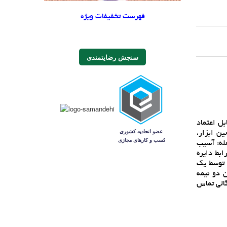
فهرست تخفیفات ویژه
سنجش رضایتمندی
ل اعتماد
ين ابزار،
مله: آسيب
ابط دايره
ً توسط يک
 دو نيمه
گالي تماس