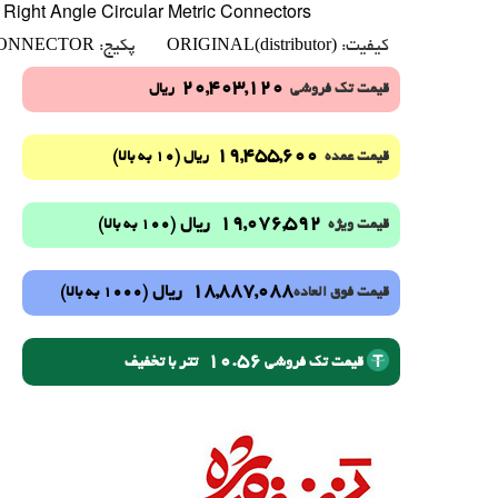
ght Angle Circular Metric Connectors
CONNECTOR
ORIGINAL(distributor)
کیفیت:
پکیج:
20,403,120
قیمت تک فروشی
ریال
19,455,600
(10 به بالا)
قیمت عمده
ریال
19,076,592
ریال
(100 به بالا)
قیمت ویژه
18,887,088
ریال
(1000 به بالا)
قیمت فوق العاده
10.56
تتر با تخفیف
قیمت تک فروشی