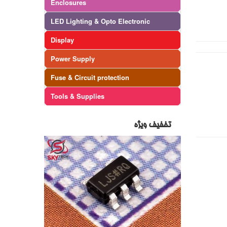
Enclosures
LED Lighting & Opto Electronic
Display
Power Supply
Fuse & Circuit protection
Tools & Supplies
تخفیف ویژه