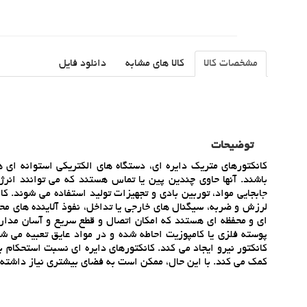
مشخصات کالا
کالا های مشابه
دانلود فایل
توضیحات
کانکتورهاي متريک دايره اي، دستگاه هاي الکتريکي استوانه اي 
باشند. آنها حاوي چندين پين يا تماس هستند که مي توانند انرژي
جابجايي مواد، توربين بادي و تجهيزات توليد استفاده مي شوند. ک
لرزش و ضربه، سيگنال هاي خارجي يا تداخل، نفوذ آلاينده هاي محي
اي و محفظه اي هستند که امکان اتصال و قطع سريع و آسان مدارها
پوسته فلزي يا کامپوزيت احاطه شده و در مواد عايق تعبيه مي شو
کانکتور نيرو ايجاد مي کند. کانکتورهاي دايره اي نسبت استحکام ب
کمک مي کند. با اين حال، ممکن است به فضاي بيشتري نياز داشته ب