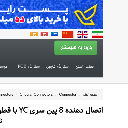
صفحه اصلی
سفارش خارجی
سفارش PCB
مرسو
nnectors
/
Circular Connectors
/
Connector
صفحه اصلی
/
اتصال دهنده 8 پین سری YC با قطر 9 میلیمتر
G