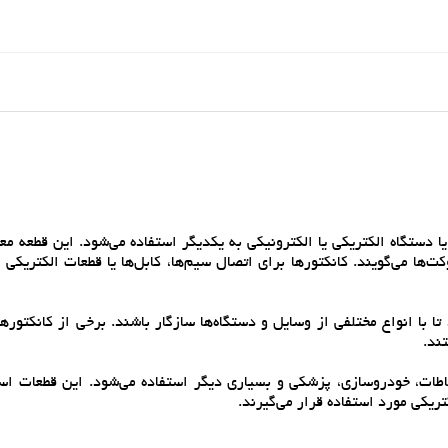
 دستگاه الکتريکي يا الکترونيکي به يکديگر استفاده مي‌شود. اين قطعه معم
ها مي‌گويند. کانکتورها براي اتصال سيم‌ها، کابل‌ها يا قطعات الکتريکي 
 تا با انواع مختلفي از وسايل و دستگاه‌ها سازگار باشند. برخي از کانکتور
تباطات، خودروسازي، پزشکي و بسياري ديگر استفاده مي‌شود. اين قطعات اس
تريکي مورد استفاده قرار مي‌گيرند.