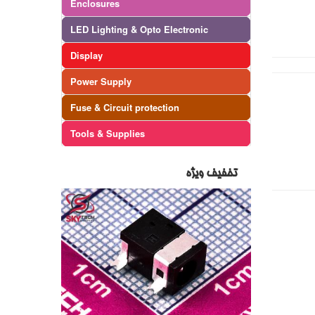
Enclosures
LED Lighting & Opto Electronic
Display
Power Supply
Fuse & Circuit protection
Tools & Supplies
تخفیف ویژه