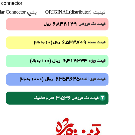
n connector
lar Connector
ORIGINAL(distributor)
کیفیت:
پکیج:
6,832,149
قیمت تک فروشی
ریال
6,533,709
(10 به بالا)
قیمت عمده
ریال
6,414,333
ریال
(100 به بالا)
قیمت ویژه
6,354,645
ریال
(1000 به بالا)
قیمت فوق العاده
3.536
تتر با تخفیف
قیمت تک فروشی