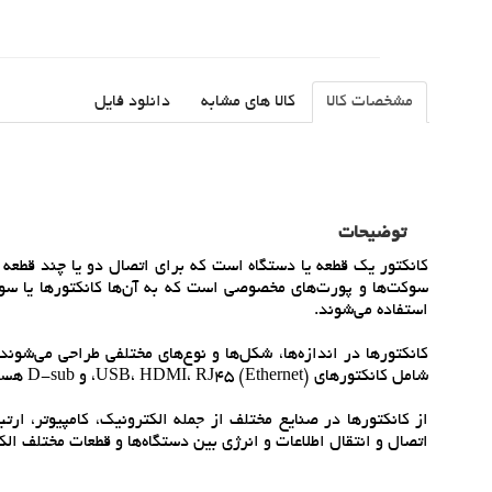
مشخصات کالا
کالا های مشابه
دانلود فایل
توضیحات
کانکتور يک قطعه يا دستگاه است که براي اتصال دو يا چند قطعه يا
سوکت‌ها و پورت‌هاي مخصوصي است که به آن‌ها کانکتورها يا سوکت‌
استفاده مي‌شوند.
کانکتورها در اندازه‌ها، شکل‌ها و نوع‌هاي مختلفي طراحي مي‌شوند
شامل کانکتورهاي USB، HDMI، RJ45 (Ethernet)، و D-sub هستند.
از کانکتورها در صنايع مختلف از جمله الکترونيک، کامپيوتر، ار
اتصال و انتقال اطلاعات و انرژي بين دستگاه‌ها و قطعات مختلف الک