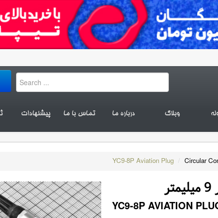
له
وبلاگ
درباره ما
تماس با ما
پیشنهادات
ث
YC9-8P Aviation Plug
/
Circular Co
YC9-8P AVIATION PLU