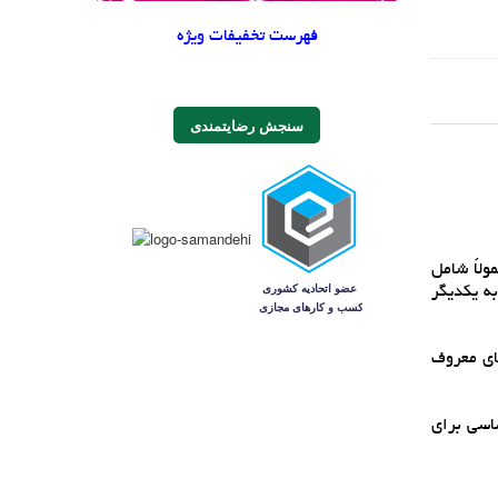
فهرست تخفیفات ویژه
سنجش رضایتمندی
ولاً شامل
به يکديگر
هاي معروف
اسي براي