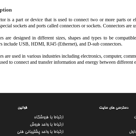
ption
or is a part or device that is used to connect two or more parts or ele
special sockets and ports called connectors or sockets. Connectors are u
s are designed in different sizes, shapes and types to be compatibl
rs include USB, HDMI, RJ45 (Ethernet), and D-sub connectors.
s are used in various industries including electronics, computer, com
 used to connect and transfer information and energy between different el
دسترسی های سایت
قوانین
ارتباط با فروشگاه
ارتباط با واحد فروش
اول
ارتباط با واحد پشتیبانی فنی