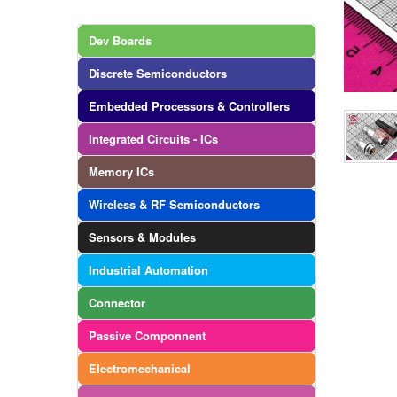
Dev Boards
Discrete Semiconductors
Embedded Processors & Controllers
Integrated Circuits - ICs
Memory ICs
Wireless & RF Semiconductors
Sensors & Modules
Industrial Automation
Connector
Passive Componnent
Electromechanical