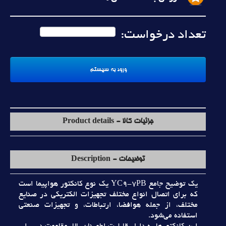
تعداد درخواست:
جزئیات کالا - Product details
توضیحات - Description
يک توضيح جامع YC9-7PB يک نوع کانکتور هواپيما است
که براي اتصال انواع مختلف تجهيزات الکتريکي در صنايع
مختلف، از جمله هوافضا، ارتباطات، و تجهيزات صنعتي
استفاده مي‌شود.