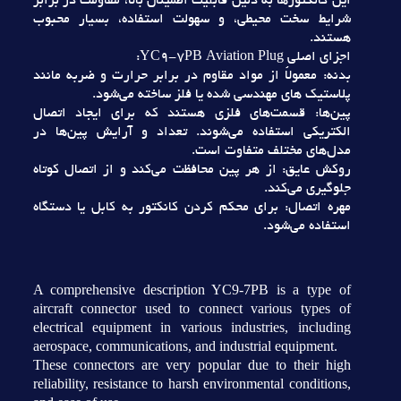
اين کانکتورها به دليل قابليت اطمينان بالا، مقاومت در برابر
شرايط سخت محيطي، و سهولت استفاده، بسيار محبوب
هستند.
اجزاي اصلي YC9-7PB Aviation Plug:
بدنه: معمولاً از مواد مقاوم در برابر حرارت و ضربه مانند
پلاستيک هاي مهندسي شده يا فلز ساخته مي‌شود.
پين‌ها: قسمت‌هاي فلزي هستند که براي ايجاد اتصال
الکتريکي استفاده مي‌شوند. تعداد و آرايش پين‌ها در
مدل‌هاي مختلف متفاوت است.
روکش عايق: از هر پين محافظت مي‌کند و از اتصال کوتاه
جلوگيري مي‌کند.
مهره اتصال: براي محکم کردن کانکتور به کابل يا دستگاه
استفاده مي‌شود.
A comprehensive description YC9-7PB is a type of
aircraft connector used to connect various types of
electrical equipment in various industries, including
aerospace, communications, and industrial equipment.
These connectors are very popular due to their high
reliability, resistance to harsh environmental conditions,