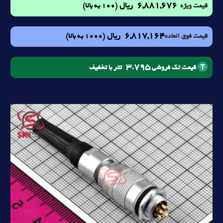
6,881,676
ریال
(100 به بالا)
قیمت ویژه
6,817,164
ریال
(1000 به بالا)
قیمت فوق العاده
3.795
تتر با تخفیف
قیمت تک فروشی