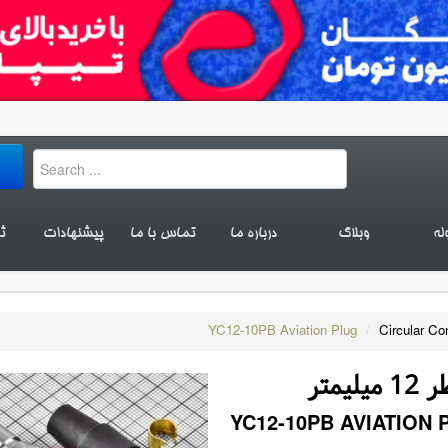
له
وبلاگ
درباره ما
تماس با ما
پیشنهادات
ث
YC12-10PB Aviation Plug
/
Circular Co
YC12-10PB AVIATION 