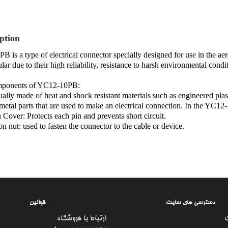
ption
 is a type of electrical connector specially designed for use in the ae
lar due to their high reliability, resistance to harsh environmental condi
ponents of YC12-10PB:
ally made of heat and shock resistant materials such as engineered plast
 metal parts that are used to make an electrical connection. In the YC1
n Cover: Protects each pin and prevents short circuit.
n nut: used to fasten the connector to the cable or device.
دسترسی های سایت
قوانین
ارتباط با فروشگاه