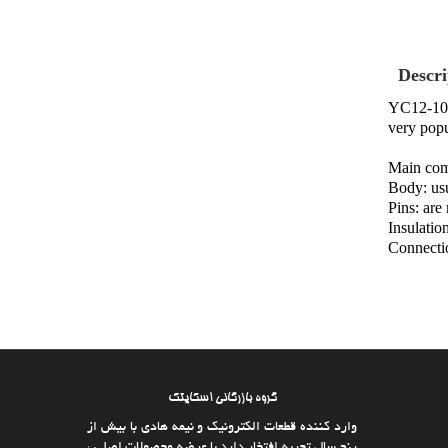
Descri
YC12-10PB
very popu
Main com
Body: usu
Pins: are
Insulatio
Connectio
گروه بازرگانی اسکایتک
وارد كننده قطعات الکترونیک و نیمه هادی با بیش از