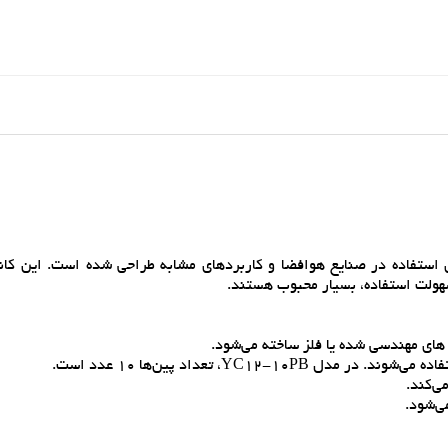
ه براي استفاده در صنايع هوافضا و کاربردهاي مشابه طراحي شده است. اين کان
سهولت استفاده، بسيار محبوب هستند.
ک هاي مهندسي شده يا فلز ساخته مي‌شود.
YC12، تعداد پين‌ها 10 عدد است.
ي‌کند.
ي‌شود.