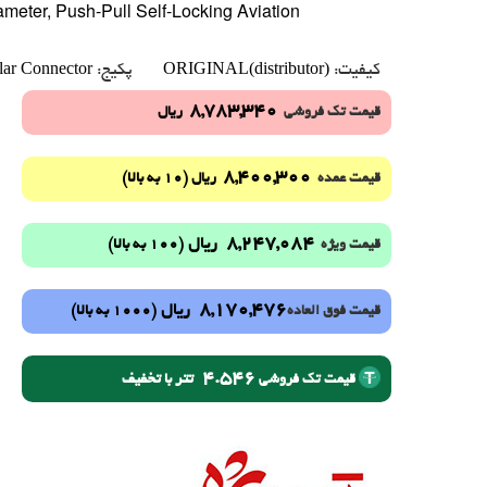
eter, Push-Pull Self-Locking Aviation
lar Connector
ORIGINAL(distributor)
کیفیت:
پکیج:
8,783,340
قیمت تک فروشی
ریال
8,400,300
(10 به بالا)
قیمت عمده
ریال
8,247,084
ریال
(100 به بالا)
قیمت ویژه
8,170,476
ریال
(1000 به بالا)
قیمت فوق العاده
4.546
تتر با تخفیف
قیمت تک فروشی