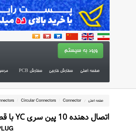
صفحه اصلی
سفارش خارجی
سفارش PCB
مرسو
nnectors
/
Circular Connectors
/
Connector
صفحه اصلی
/
اتصال دهنده 10 پین سری YC با قطر 12 میلیمتر
PLUG