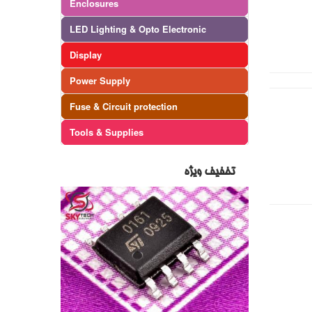
Enclosures
LED Lighting & Opto Electronic
Display
Power Supply
Fuse & Circuit protection
Tools & Supplies
تخفیف ویژه