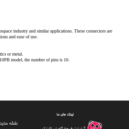
rospace industry and similar applications. These connectors are
tions and ease of use.
ics or metal.
2-10PB model, the number of pins is 10.
لینک های ما
نقشه سایت