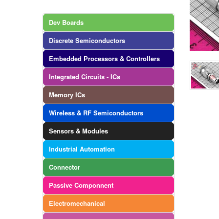
Dev Boards
Discrete Semiconductors
Embedded Processors & Controllers
Integrated Circuits - ICs
Memory ICs
Wireless & RF Semiconductors
Sensors & Modules
Industrial Automation
Connector
Passive Componnent
Electromechanical