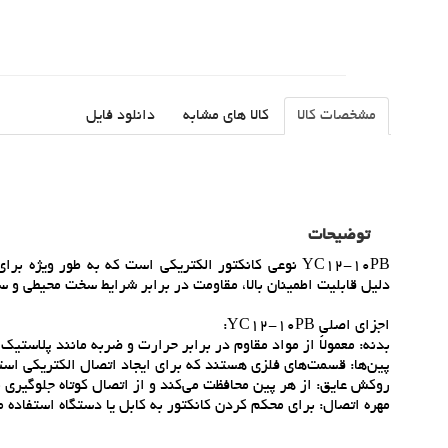
مشخصات کالا
کالا های مشابه
دانلود فایل
توضیحات
YC12-10PB نوعي کانکتور الکتريکي است که به طور ويژ
دليل قابليت اطمينان بالا، مقاومت در برابر شرايط سخت محيطي و 
اجزاي اصلي YC12-10PB:
بدنه: معمولاً از مواد مقاوم در برابر حرارت و ضربه مانند پلاستي
پين‌ها: قسمت‌هاي فلزي هستند که براي ايجاد اتصال الکتريکي استفاده مي‌شوند. در مدل -10PB
روکش عايق: از هر پين محافظت مي‌کند و از اتصال کوتاه جلوگيري م
مهره اتصال: براي محکم کردن کانکتور به کابل يا دستگاه استفاده م