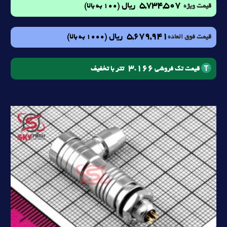
5,734,507
ریال
(100 به بالا)
قیمت ویژه
5,679,941
ریال
(1000 به بالا)
قیمت فوق العاده
3.166
تتر با تخفیف
قیمت تک فروشی