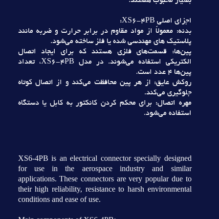
بسيار محبوب هستند.
اجزاي اصلي XS6-4PB:
بدنه: معمولاً از مواد مقاوم در برابر حرارت و ضربه مانند
پلاستيک هاي مهندسي شده يا فلز ساخته مي‌شود.
پين‌ها: قسمت‌هاي فلزي هستند که براي ايجاد اتصال
الکتريکي استفاده مي‌شوند. در مدل XS6-4PB، تعداد
پين‌ها 4 عدد است.
روکش عايق: از هر پين محافظت مي‌کند و از اتصال کوتاه
جلوگيري مي‌کند.
مهره اتصال: براي محکم کردن کانکتور به کابل يا دستگاه
استفاده مي‌شود.
XS6-4PB is an electrical connector specially designed
for use in the aerospace industry and similar
applications. These connectors are very popular due to
their high reliability, resistance to harsh environmental
conditions and ease of use.