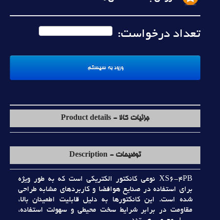
تعداد درخواست:
جزئیات کالا - Product details
توضیحات - Description
XS6-4PB نوعي کانکتور الکتريکي است که به طور ويژه
براي استفاده در صنايع هوافضا و کاربردهاي مشابه طراحي
شده است. اين کانکتورها به دليل قابليت اطمينان بالا،
مقاومت در برابر شرايط سخت محيطي و سهولت استفاده،