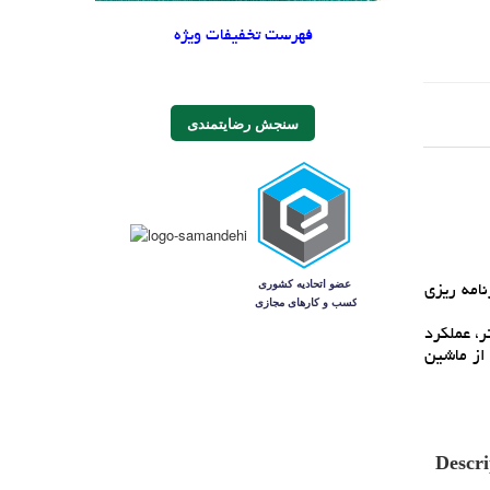
فهرست تخفیفات ویژه
سنجش رضایتمندی
س قابل برنامه ريزي
ف برق کمتر، عملکرد
 از ماشين
Descri