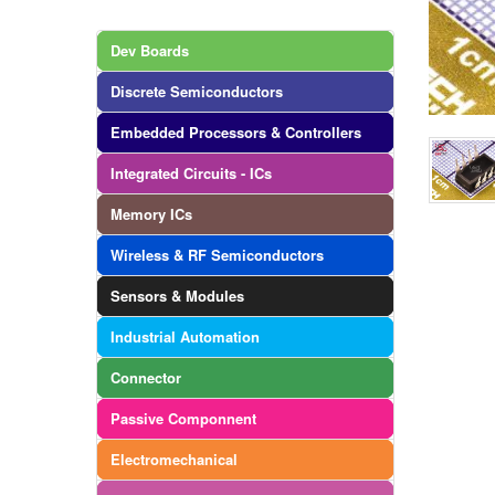
Dev Boards
Discrete Semiconductors
Embedded Processors & Controllers
Integrated Circuits - ICs
Memory ICs
Wireless & RF Semiconductors
Sensors & Modules
Industrial Automation
Connector
Passive Componnent
Electromechanical