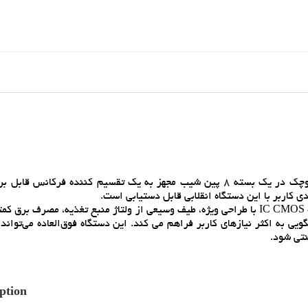
KSS-EXO-3 يک نوسان ساز ساعت کريستالي CMOS بسيار کوچک در يک بسته 8 پين شيب مجهز به يک تقسيم کننده فرکان
اين دستگاه متشکل از يک نوسان ساز AT-cut و يک تقسيم کننده IC CMOS با طراحي ويژه، طيف وسيعي از ولتاژ منبع تغذيه، مصر
ويي به اکثر نيازهاي کاربر فراهم مي کند. اين دستگاه فوق‌العاده مي‌تواند
نتي شود.
ption