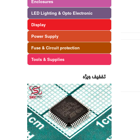
Enclosures
LED Lighting & Opto Electronic
Display
Power Supply
Fuse & Circuit protection
Tools & Supplies
تخفیف ویژه