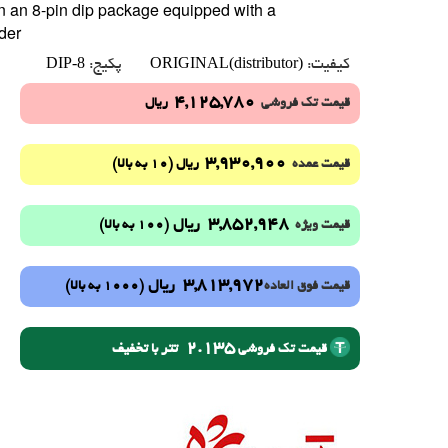
in an 8-pin dip package equipped with a
der
DIP-8
ORIGINAL(distributor)
کیفیت:
پکیج:
4,125,780
قیمت تک فروشی
ریال
3,930,900
(10 به بالا)
قیمت عمده
ریال
3,852,948
ریال
(100 به بالا)
قیمت ویژه
3,813,972
ریال
(1000 به بالا)
قیمت فوق العاده
2.135
تتر با تخفیف
قیمت تک فروشی