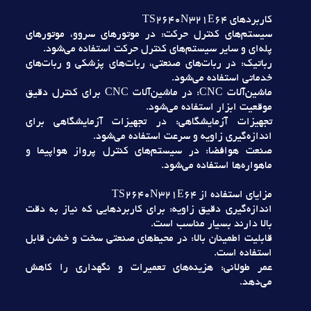
کاربردهاي TS2640N321E64
سيستم‌هاي کنترل حرکت: در موتورهاي سروو، موتورهاي
پله‌اي و ساير سيستم‌هاي کنترل حرکت استفاده مي‌شود.
رباتيک: در ربات‌هاي صنعتي، ربات‌هاي پزشکي و ربات‌هاي
خدماتي استفاده مي‌شود.
ماشين‌آلات CNC: در ماشين‌آلات CNC براي کنترل دقيق
موقعيت ابزار استفاده مي‌شود.
تجهيزات آزمايشگاهي: در تجهيزات آزمايشگاهي براي
اندازه‌گيري زاويه و سرعت استفاده مي‌شود.
صنعت هوافضا: در سيستم‌هاي کنترل پرواز هواپيما و
ماهواره‌ها استفاده مي‌شود.
مزاياي استفاده از TS2640N321E64
اندازه‌گيري دقيق زاويه: براي کاربردهايي که نياز به دقت
بالا دارند بسيار مناسب است.
قابليت اطمينان بالا: در محيط‌هاي صنعتي سخت و خشن قابل
استفاده است.
عمر طولاني: هزينه‌هاي تعميرات و نگهداري را کاهش
مي‌دهد.