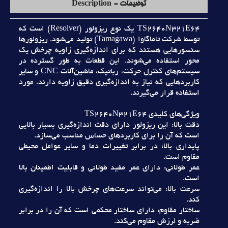
توضیحات - Description
TS2640N321E64 يک نوع ريزولور (Resolver) است که
توسط شرکت تاماگاوا (Tamagawa) توليد مي‌شود. ريزولورها
سنسورهايي هستند که براي اندازه‌گيري زاويه چرخش يک
محور استفاده مي‌شوند. اين قطعات به طور گسترده در
سيستم‌هاي کنترل حرکت، رباتيک، ماشين‌آلات CNC و ساير
کاربردهايي که نياز به اندازه‌گيري دقيق زاويه دارند، مورد
استفاده قرار مي‌گيرند.
ويژگي‌هاي کليدي TS2640N321E64
دقت بالا: اين ريزولور داراي دقت اندازه‌گيري بسيار بالايي
است که آن را براي کاربردهاي حساس مناسب مي‌سازد.
پايداري بالا: در برابر تغييرات دما و ساير عوامل محيطي
مقاوم است.
عمر طولاني: داراي عمر مفيد طولاني و قابليت اطمينان بالا
است.
سرعت بالا: مي‌تواند سرعت‌هاي چرخش بالا را اندازه‌گيري
کند.
ساختار مقاوم: داراي ساختار محکمي است که آن را در برابر
ضربه و لرزش مقاوم مي‌کند.