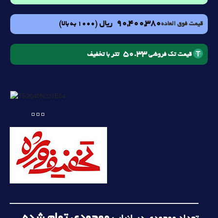
90,400,380
ریال
(1000 به بالا)
قیمت فوق العاده
50.33
تتر با تخفیف
قیمت تک فروشی