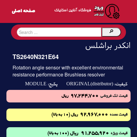
فروشگاه آنلاین اسکایتک
انکدر براشلس
TS2640N321E64
Rotation angle sensor with excellent environmental
resistance performance Brushless resolver
MODULE
ORIGINAL(distributor)
کیفیت:
پکیج:
97,244,700
قیمت تک فروشی
ریال
92,967,000
(10 به بالا)
قیمت عمده
ریال
91,255,920
ریال
(100 به بالا)
قیمت ویژه