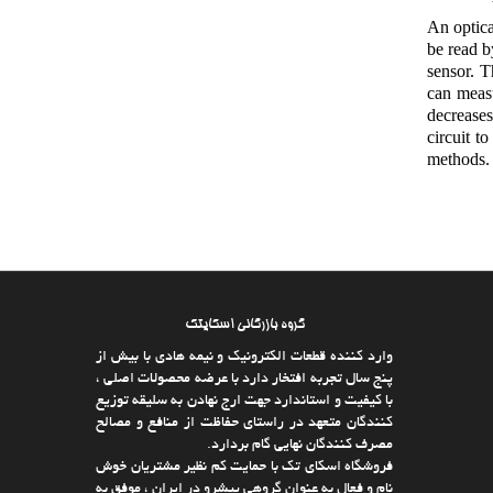
An optica
be read b
sensor. T
can measu
decreases
circuit t
methods. 
گروه بازرگانی اسکایتک
وارد كننده قطعات الکترونیک و نیمه هادی با بیش از
پنج سال تجربه افتخار دارد با عرضه محصولات اصلی ،
با كیفیت و استاندارد جهت ارج نهادن به سلیقه توزیع
كنندگان متعهد در راستای حفاظت از منافع و مصالح
مصرف كنندگان نهایی گام بردارد.
فروشگاه اسکای تک با حمایت كم نظیر مشتریان خوش
نام و فعال به عنوان گروهی پیشرو در ایران ، موفق به