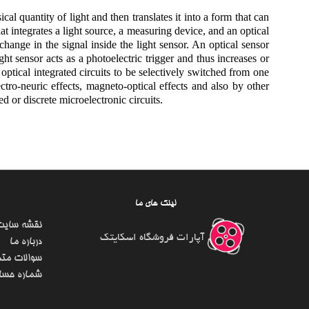
cal quantity of light and then translates it into a form that can
at integrates a light source, a measuring device, and an optical
 change in the signal inside the light sensor. An optical sensor
 sensor acts as a photoelectric trigger and thus increases or
 optical integrated circuits to be selectively switched from one
tro-neuric effects, magneto-optical effects and also by other
d or discrete microelectronic circuits.
لینک های ما
نقشه سایت
آپارات فروشگاه اسکایتک
درباره ما
سوالات متد
شماره حسا