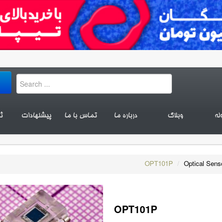
له
وبلاگ
درباره ما
تماس با ما
پیشنهادات
ث
OPT101P
/
Optical Sens
OPT101P