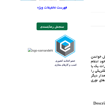
فهرست تخفیفات ویژه
سنجش رضایتمندی
بل خواندن
ود ادغام
رات يک يا
کتريکي را
دار ديگر
هاي نوري
Descri