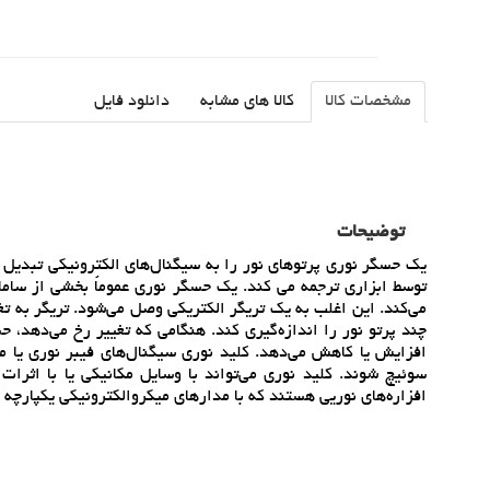
مشخصات کالا
کالا های مشابه
دانلود فایل
توضیحات
يک حسگر نوري پرتوهاي نور را به سيگنال‌هاي الکترونيکي تبديل م
توسط ابزاري ترجمه مي کند. يک حسگر نوري عموماً بخشي از سامان
مي‌کند. اين اغلب به يک تريگر الکتريکي وصل مي‌شود. تريگر به 
چند پرتو نور را اندازه‌گيري کند. هنگامي که تغيير رخ مي‌دهد، 
افزايش يا کاهش مي‌دهد. کليد نوري سيگنال‌هاي فيبر نوري يا مد
سوئيچ شوند. کليد نوري مي‌تواند با وسايل مکانيکي يا با اثرات
افزاره‌هاي نوريي هستند که با مدارهاي ميکروالکترونيکي يکپارچه