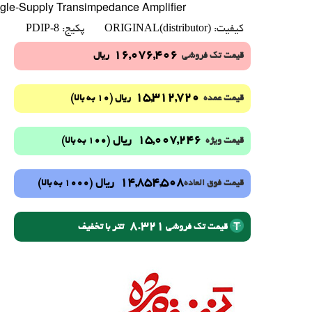
ngle-Supply Transimpedance Amplifier
PDIP-8
ORIGINAL(distributor)
کیفیت:
پکیج:
16,076,406
قیمت تک فروشی
ریال
15,312,720
(10 به بالا)
قیمت عمده
ریال
15,007,246
ریال
(100 به بالا)
قیمت ویژه
14,854,508
ریال
(1000 به بالا)
قیمت فوق العاده
8.321
تتر با تخفیف
قیمت تک فروشی