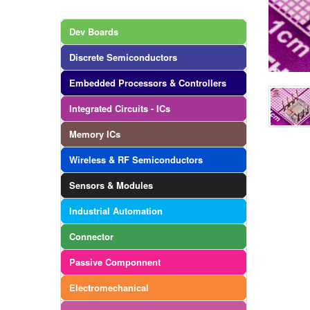
Dev Boards
Discrete Semiconductors
Embedded Processors & Controllers
Integrated Circuits - ICs
Memory ICs
Wireless & RF Semiconductors
Sensors & Modules
Industrial Automation
Connector
Passive Componnent
Electromechanical