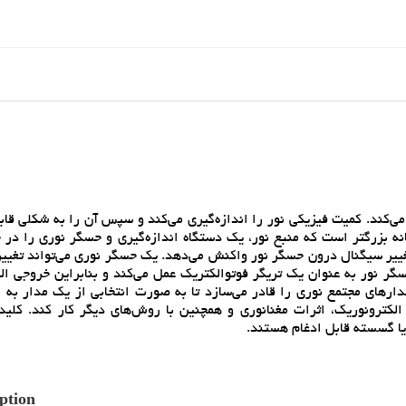
ي‌کند. کميت فيزيکي نور را اندازه‌گيري مي‌کند و سپس آن را به شکلي قا
ه بزرگتر است که منبع نور، يک دستگاه اندازه‌گيري و حسگر نوري را در خ
تغيير سيگنال درون حسگر نور واکنش مي‌دهد. يک حسگر نوري مي‌تواند تغيي
حسگر نور به عنوان يک تريگر فوتوالکتريک عمل مي‌کند و بنابراين خروجي ال
ارهاي مجتمع نوري را قادر مي‌سازد تا به صورت انتخابي از يک مدار به م
 الکترونوريک، اثرات مغنانوري و همچنين با روش‌هاي ديگر کار کند. کليد
 يا گسسته قابل ادغام هستند.
ption