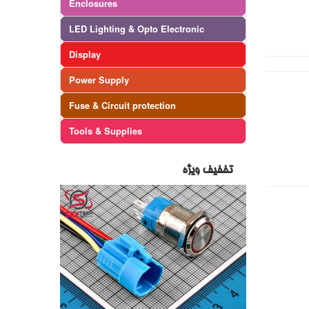
Enclosures
LED Lighting & Opto Electronic
Display
Power Supply
Fuse & Circuit protection
Tools & Supplies
تخفیف ویژه