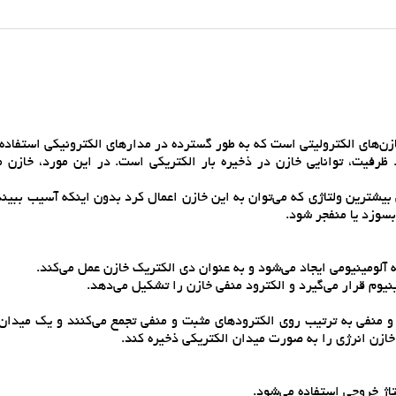
بسوزد يا منفجر شود.
 آلومينيومي ايجاد مي‌شود و به عنوان دي الکتريک خازن عمل مي‌کند.
ينيوم قرار مي‌گيرد و الکترود منفي خازن را تشکيل مي‌دهد.
 و منفي به ترتيب روي الکترودهاي مثبت و منفي تجمع مي‌کنند و يک ميدان
خازن انرژي را به صورت ميدان الکتريکي ذخيره کند.
تاژ خروجي استفاده مي‌شود.