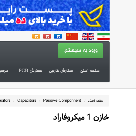
صفحه اصلی
سفارش خارجی
سفارش PCB
مرسو
citors
/
Capacitors
/
Passive Componnent
صفحه اصلی
/
خازن 1 میکروفاراد