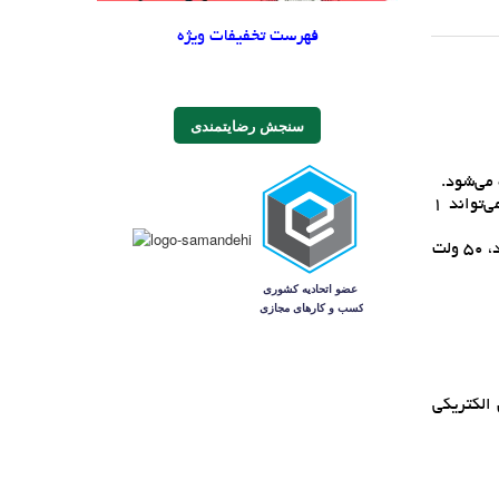
فهرست تخفیفات ویژه
سنجش رضایتمندی
ميکروفاراد (ميکرو F): اين واحد، ظرفيت خازن را نشان مي‌دهد. ظرفيت، توانايي خازن در ذخيره بار الکتريکي است. در اين مورد، خازن مي‌تواند 1
50 ولت: اين عدد، ولتاژ کاري ماکزيمم خازن را نشان مي‌دهد. يعني بيشترين ولتاژي که مي‌توان به اين خازن اعمال کرد بدون اينکه آسيب ببيند، 50 ولت
 الکتريکي