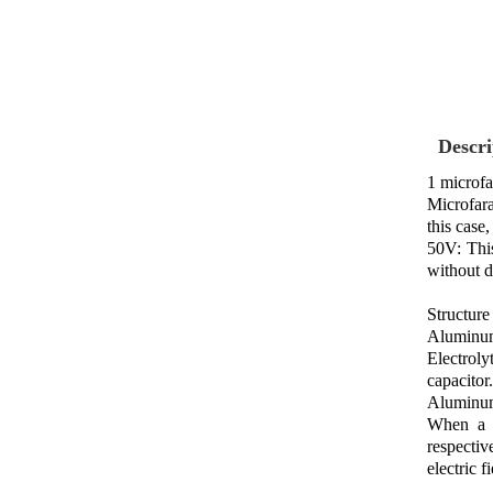
Descri
1 microfa
Microfara
this case,
50V: This
without d
Structure
Aluminum 
Electroly
capacitor.
Aluminum 
When a v
respectiv
electric fi