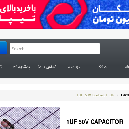
له
وبلاگ
درباره ما
تماس با ما
پیشنهادات
ث
1UF 50V CAPACITOR
/
Capa
1UF 50V CAPACITOR