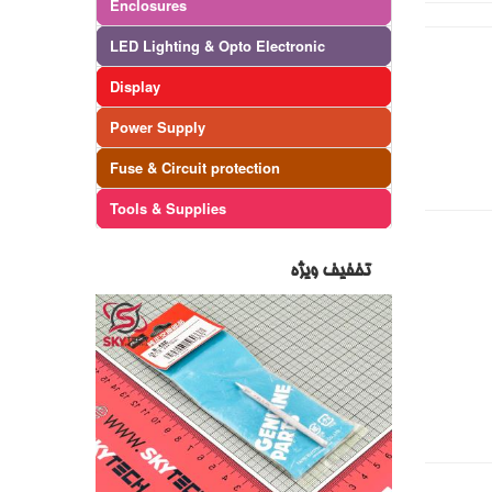
Enclosures
LED Lighting & Opto Electronic
Display
Power Supply
Fuse & Circuit protection
Tools & Supplies
تخفیف ویژه