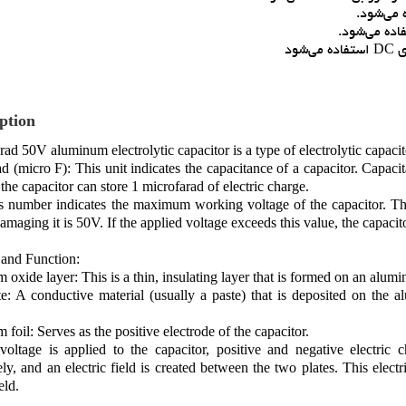
ه مي‌شود.
اده مي‌شود.
ption
rad 50V aluminum electrolytic capacitor is a type of electrolytic capacito
d (micro F): This unit indicates the capacitance of a capacitor. Capacitan
 the capacitor can store 1 microfarad of electric charge.
 number indicates the maximum working voltage of the capacitor. That 
amaging it is 50V. If the applied voltage exceeds this value, the capaci
 and Function:
oxide layer: This is a thin, insulating layer that is formed on an alumin
te: A conductive material (usually a paste) that is deposited on the 
foil: Serves as the positive electrode of the capacitor.
oltage is applied to the capacitor, positive and negative electric 
ely, and an electric field is created between the two plates. This electr
eld.