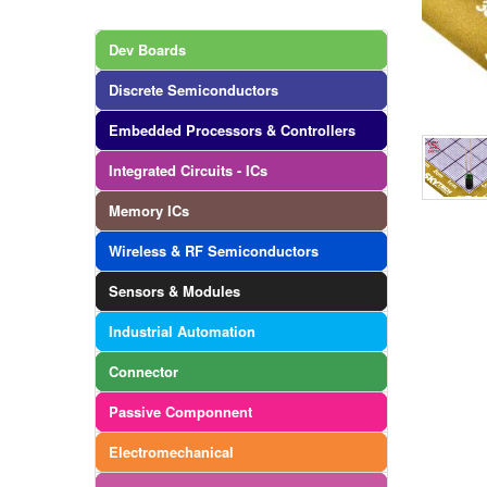
Dev Boards
Discrete Semiconductors
Embedded Processors & Controllers
Integrated Circuits - ICs
Memory ICs
Wireless & RF Semiconductors
Sensors & Modules
Industrial Automation
Connector
Passive Componnent
Electromechanical