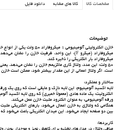
مشخصات کالا
کالا های مشابه
دانلود فایل
توضیحات
خازن الکتروليتي آلومينيومي 1 ميکروفاراد 50 ولت يکي از انواع خازن‌هاي الکتروليتي است که به طور گسترده در مدارهاي الکترونيکي استفاده مي‌شود.
ميکروفاراد بار الکتريکي را ذخيره کند.
است. اگر ولتاژ اعمالي از اين مقدار بيشتر شود، ممکن است خازن 
ساختار و عملکرد:
لايه اکسيد آلومينيوم: اين لايه نازک و عايقي است که روي يک ورقه
الکتروليت: يک ماده هادي (معمولاً خميري) که روي لايه اکسيد آلوم
ورقه آلومينيومي: به عنوان الکترود مثبت خازن عمل مي‌کند.
هنگامي که ولتاژي به خازن اعمال مي‌شود، بارهاي الکتريکي مثبت
بين دو صفحه ايجاد مي‌شود. اين ميدان الکتريکي باعث مي‌شود که 
کاربردها:
صافي ولتاژ: در مدارهاي تغذيه براي کاهش نويز و موج‌دار بودن ول