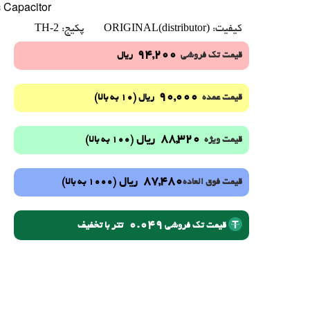
 Capacitor
TH-2
ORIGINAL(distributor)
کیفیت:
پکیج:
94,200
قیمت تک فروشی
ریال
90,000
(10 به بالا)
قیمت عمده
ریال
88,320
ریال
(100 به بالا)
قیمت ویژه
87,480
ریال
(1000 به بالا)
قیمت فوق العاده
0.049
تتر با تخفیف
قیمت تک فروشی