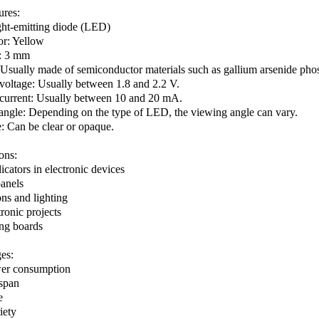
ures:
ght-emitting diode (LED)
or: Yellow
: 3 mm
 Usually made of semiconductor materials such as gallium arsenide ph
oltage: Usually between 1.8 and 2.2 V.
current: Usually between 10 and 20 mA.
ngle: Depending on the type of LED, the viewing angle can vary.
: Can be clear or opaque.
ons:
dicators in electronic devices
anels
ns and lighting
ronic projects
ng boards
es:
er consumption
espan
e
iety