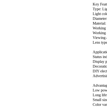
Key Feat
Type: Li
Light col
Diameter
Material:
Working v
Working 
Viewing a
Lens type
Applicati
Status in
Display p
Decoratio
DIY elect
Advertisi
Advantag
Low pow
Long lif
Small siz
Color var