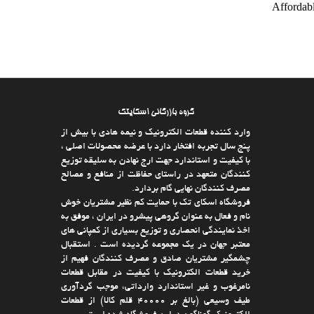
Affordabl
گروه بازرگانی اسکایتک
وارد كننده قطعات الکترونیک و نیمه هادی با بیش از
پنج سال تجربه افتخار دارد با عرضه محصولات اصلی ،
با كیفیت و استاندارد جهت ارج نهادن به سلیقه توزیع
كنندگان متعهد در راستای حفاظت از منافع و مصالح
مصرف كنندگان نهایی گام بردارد.
فروشگاه اسکای تک با حمایت كم نظیر مشتریان خوش
نام و فعال به عنوان گروهی پیشرو در ایران ، موفق به
اخذ نمایندگی انحصاری و توزیع بسیاری از كمپانی های
معتبر جهان در یك مجموعه گردیده است . استقبال
چشمگیر مشتریان صادق و مصرف كنندگان فهیم از
خرید قطعات الکترونیک با كیفیت در مقابل قطعات
نامرغوب و غیر استاندارد وارداتی، موجب گردآوری
طیف وسیعی (بالغ بر 40000 قلم كالا)‌ از قطعات