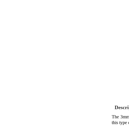
Descri
The 3mm Y
this type