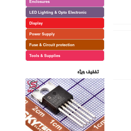
Enclosures
LED Lighting & Opto Electronic
Display
Power Supply
Fuse & Circuit protection
Tools & Supplies
تخفیف ویژه