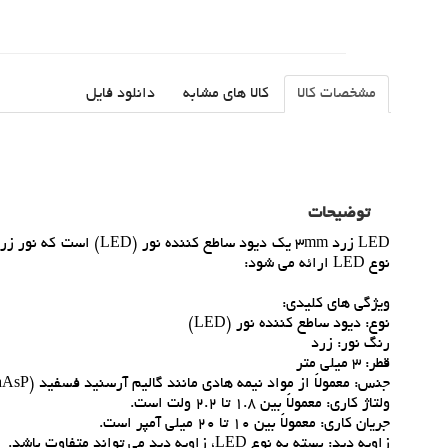
مشخصات کالا
کالا های مشابه
دانلود فایل
توضیحات
نوع LED ارائه مي شود:
ويژگي هاي کليدي:
نوع: ديود ساطع کننده نور (LED)
رنگ نور: زرد
قطر: 3 ميلي متر
جنس: معمولاً از مواد نيمه هادي مانند گاليم آرسنيد فسفيد (GaAsP) ساخته مي شود.
ولتاژ کاري: معمولاً بين 1.8 تا 2.2 ولت است.
جريان کاري: معمولاً بين 10 تا 20 ميلي آمپر است.
زاويه ديد: بسته به نوع LED، زاويه ديد مي تواند متفاوت باشد.