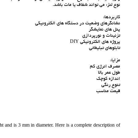
نوع لنز: مي تواند شفاف يا مات باشد.
کاربردها:
نشانگرهاي وضعيت در دستگاه هاي الکترونيکي
پنل هاي نمايشگر
تزئينات و نورپردازي
پروژه هاي الکترونيکي DIY
تابلوهاي تبليغاتي
مزايا:
مصرف انرژي کم
طول عمر بالا
اندازه کوچک
تنوع رنگي
قيمت مناسب
t and is 3 mm in diameter. Here is a complete description of