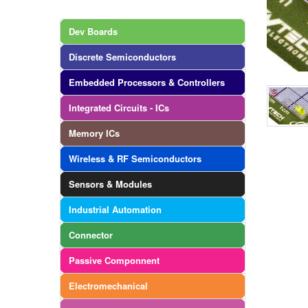
Dev Boards
Discrete Semiconductors
Embedded Processors & Controllers
Integrated Circuits - ICs
Memory ICs
Wireless & RF Semiconductors
Sensors & Modules
Industrial Automation
Connector
Passive Componnent
Electromechanical