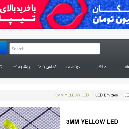
له
وبلاگ
درباره ما
تماس با ما
پیشنهادات
ث
3MM YELLOW LED
/
LED Emitters
/
LE
3MM YELLOW LED