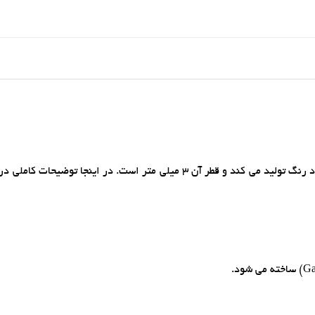
LED زرد 3mm يک ديود ساطع کننده نور (LED) است که نور زرد رنگ توليد مي کند و قطر آن 3 ميلي متر است. در اينجا ت