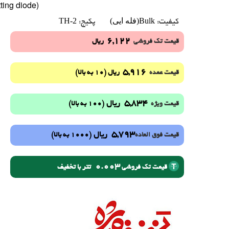
ing diode)
Bulk(فله ایی)
TH-2
کیفیت:
پکیج:
6,122
قیمت تک فروشی
ریال
5,916
(10 به بالا)
قیمت عمده
ریال
5,834
ریال
(100 به بالا)
قیمت ویژه
5,793
ریال
(1000 به بالا)
قیمت فوق العاده
0.003
تتر با تخفیف
قیمت تک فروشی