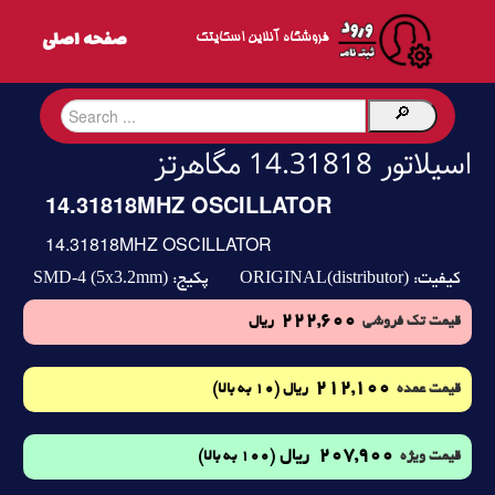
فروشگاه آنلاین اسکایتک
اسیلاتور 14.31818 مگاهرتز
14.31818MHZ OSCILLATOR
14.31818MHZ OSCILLATOR
SMD-4 (5x3.2mm)
ORIGINAL(distributor)
کیفیت:
پکیج:
222,600
قیمت تک فروشی
ریال
212,100
(10 به بالا)
قیمت عمده
ریال
207,900
ریال
(100 به بالا)
قیمت ویژه