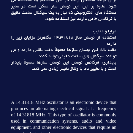
براي توليد سيگنال رنگ در اين سيستم ها استفاده مي
شود. علاوه بر اين، اين نوسان ساز ممکن است در ساير
دستگاه هاي الکترونيکي که نياز به يک سيگنال ساعت دقيق
با فرکانس خاص دارند نيز استفاده شود.
مزايا و معايب
استفاده از نوسان ساز 14.31818 مگاهرتز مزاياي زير را
دارد:
دقت بالا: اين نوسان سازها معمولاً دقت بالايي دارند و مي
توانند سيگنال هاي ساعت دقيقي توليد کنند.
پايداري: فرکانس نوسان اين نوسان سازها معمولاً پايدار
است و با تغيير دما يا ولتاژ تغيير زيادي نمي کند.
A 14.31818 MHz oscillator is an electronic device that
produces an alternating electrical signal at a frequency
of 14.31818 MHz. This type of oscillator is commonly
used in communication systems, audio and video
equipment, and other electronic devices that require an