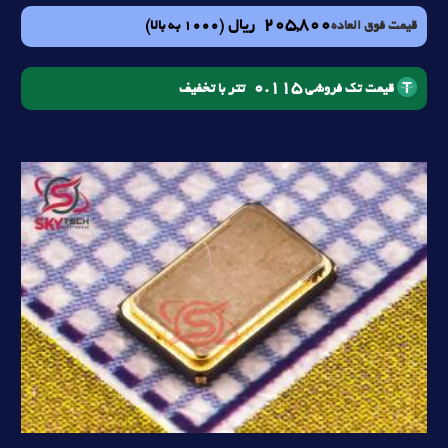
205,800
ریال
(1000 به بالا)
قیمت فوق العاده
0.115
تتر با تخفیف
قیمت تک فروشی