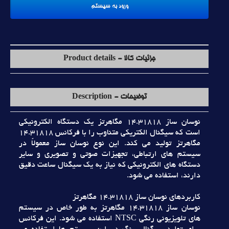
جزئیات کالا - Product details
توضیحات - Description
نوسان ساز 14.31818 مگاهرتز يک دستگاه الکترونيکي
است که سيگنال الکتريکي متناوب را با فرکانس 14.31818
مگاهرتز توليد مي کند. اين نوع نوسان ساز معمولاً در
سيستم هاي ارتباطي، تجهيزات صوتي و تصويري و ساير
دستگاه هاي الکترونيکي که نياز به يک سيگنال ساعت دقيق
دارند، استفاده مي شود.
کاربردهاي نوسان ساز 14.31818 مگاهرتز
نوسان ساز 14.31818 مگاهرتز به طور خاص در سيستم
هاي تلويزيوني رنگي NTSC استفاده مي شود. اين فرکانس