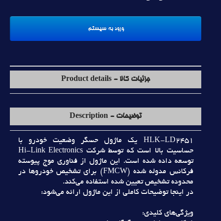
جزئیات کالا - Product details
توضیحات - Description
HLK-LD2451 يک ماژول حسگر وضعيت خودرو با
حساسيت بالا است که توسط شرکت Hi-Link Electronics
توسعه داده شده است. اين ماژول از فناوري موج پيوسته
فرکانس مدوله شده (FMCW) براي تشخيص خودروها در
محدوده تشخيص تعيين شده استفاده مي‌کند.
در اينجا توضيحات کاملي از اين ماژول ارائه مي‌شود:
ويژگي‌هاي کليدي: