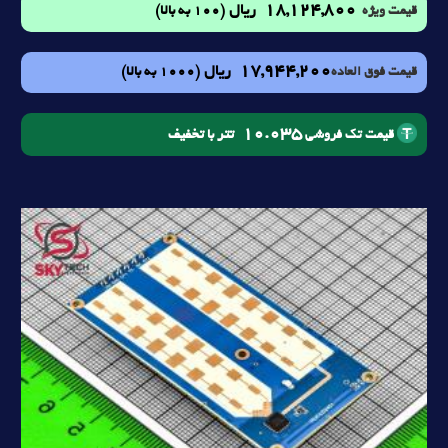
18,124,800
ریال
(100 به بالا)
قیمت ویژه
17,944,200
ریال
(1000 به بالا)
قیمت فوق العاده
10.035
تتر با تخفیف
قیمت تک فروشی