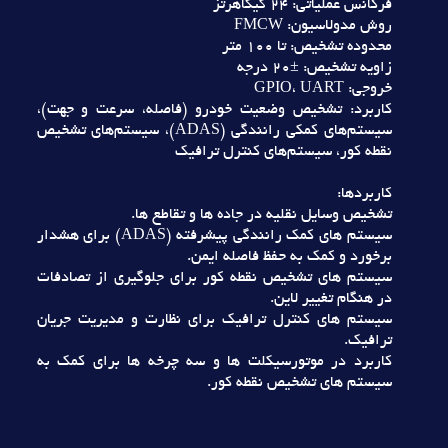
فرکانس عملياتي: 24 گيگاهرتز
روش مدولاسيون: FMCW
محدوده تشخيص: تا 100 متر
زاويه تشخيص: ±20 درجه
خروجي: GPIO، UART
کاربرد: تشخيص وضعيت خودرو (فاصله، سرعت و جهت)،
سيستم‌هاي کمکي رانندگي (ADAS)، سيستم‌هاي تشخيص
نقطه کور، سيستم‌هاي کنترل ترافيک
کاربردها:
تشخيص وسايل نقليه در جاده ها و تقاطع ها.
سيستم هاي کمک رانندگي پيشرفته (ADAS) براي هشدار
برخورد و کمک به حفظ فاصله ايمن.
سيستم هاي تشخيص نقطه کور براي جلوگيري از تصادفات
در هنگام تغيير لاين.
سيستم هاي کنترل ترافيک براي نظارت و مديريت جريان
ترافيک.
کاربرد در موتورسيکلت ها و سه چرخه ها براي کمک به
سيستم هاي تشخيص نقطه کور.