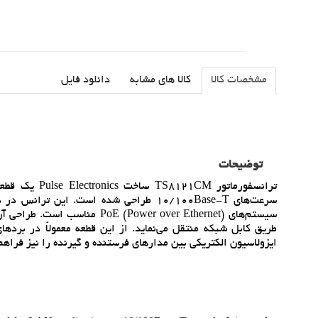
مشخصات کالا
کالا های مشابه
دانلود فایل
توضیحات
سيستم‌هاي Power over Ethernet
ايزولاسيون الکتريکي بين مدارهاي فرستنده و گيرنده را نيز فراهم