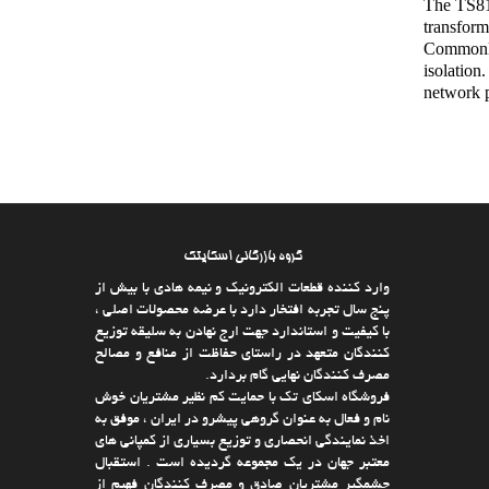
The TS81
transform
Commonly
isolation
network 
گروه بازرگانی اسکایتک
وارد كننده قطعات الکترونیک و نیمه هادی با بیش از
پنج سال تجربه افتخار دارد با عرضه محصولات اصلی ،
با كیفیت و استاندارد جهت ارج نهادن به سلیقه توزیع
كنندگان متعهد در راستای حفاظت از منافع و مصالح
مصرف كنندگان نهایی گام بردارد.
فروشگاه اسکای تک با حمایت كم نظیر مشتریان خوش
نام و فعال به عنوان گروهی پیشرو در ایران ، موفق به
اخذ نمایندگی انحصاری و توزیع بسیاری از كمپانی های
معتبر جهان در یك مجموعه گردیده است . استقبال
چشمگیر مشتریان صادق و مصرف كنندگان فهیم از