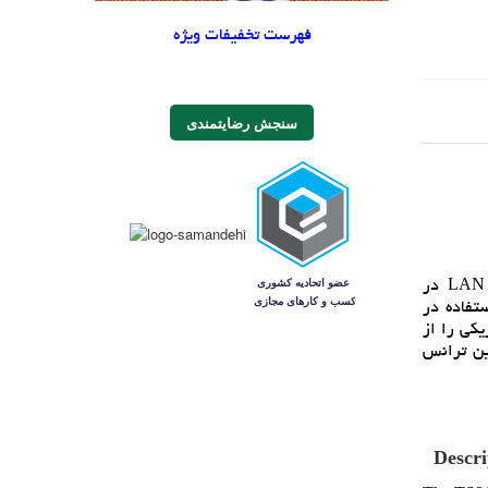
فهرست تخفیفات ویژه
سنجش رضایتمندی
ترانسفورماتور TS8121CM ساخت Pulse Electronics يک قطعه مغناطيسي با القاي 350 ميکروهانري است که براي کاربردهاي شبکه LAN در
Pulse Tra) قرار دارد و براي استفاده در
کتريکي را از
اه‌هاي مجهز به PoE استفاده مي‌شود. اين ترانس
Descri