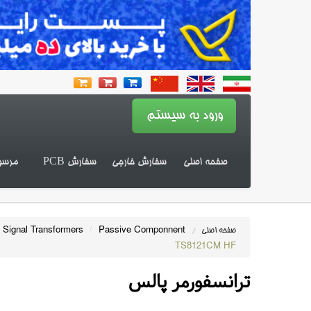
صفحه اصلی
سفارش خارجی
سفارش PCB
مرسو
 Signal Transformers
/
Passive Componnent
صفحه اصلی
/
TS8121CM HF
ترانسفورمر پالس