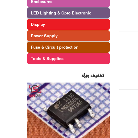
Enclosures
LED Lighting & Opto Electronic
Display
Power Supply
Fuse & Circuit protection
Tools & Supplies
تخفیف ویژه