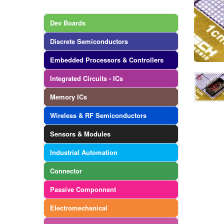
Dev Boards
Discrete Semiconductors
Embedded Processors & Controllers
Integrated Circuits - ICs
Memory ICs
Wireless & RF Semiconductors
Sensors & Modules
Industrial Automation
Connector
Passive Componnent
Electromechanical