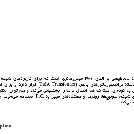
سرعت‌هاي 10/100Base-T طراحي شده است. اين ترانس در دسته ترانسفورماتورهاي پالس (nsformer
PoE () مناسب است. طراحي آن به گونه‌اي است که هم انتقال داده را پشتيباني مي‌کند و هم توان ال
طريق کابل شبکه منتقل مي‌نمايد. از اين قطعه معمولاً در بردهاي شبکه، سوئيچ‌ها، روترها و دستگ
 مي‌کند.
ption