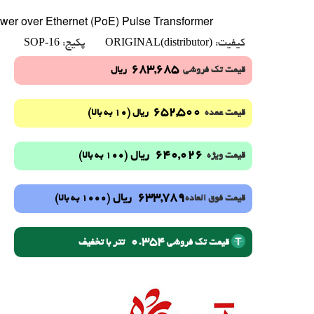
er over Ethernet (PoE) Pulse Transformer
SOP-16
ORIGINAL(distributor)
کیفیت:
پکیج:
683,685
قیمت تک فروشی
ریال
652,500
(10 به بالا)
قیمت عمده
ریال
640,026
ریال
(100 به بالا)
قیمت ویژه
633,789
ریال
(1000 به بالا)
قیمت فوق العاده
0.354
تتر با تخفیف
قیمت تک فروشی