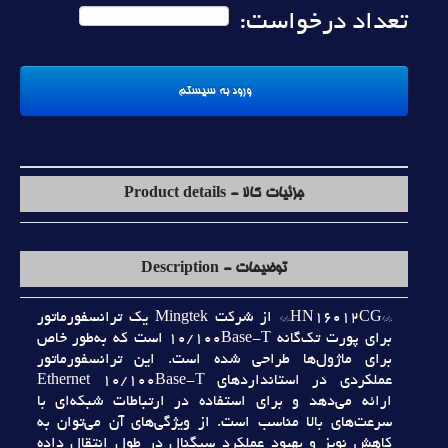
تعداد درخواست:
جزئیات کالا - Product details
توضیحات - Description
**HN16012CG** از شرکت Mingtek يک ترانسفورماتور
براي پورت تک‌گانه 10/100Base-T است که به‌طور خاص
براي ماژول‌ها طراحي شده است. اين ترانسفورماتور
عملکردي در استانداردهاي Ethernet 10/100Base-T
ارائه مي‌دهد و براي استفاده در ارتباطات شبکه‌اي با
سرعت‌هاي بالا مناسب است. از ويژگي‌هاي آن مي‌توان به
کاهش نويز و بهبود عملکرد سيگنال در طول انتقال داده