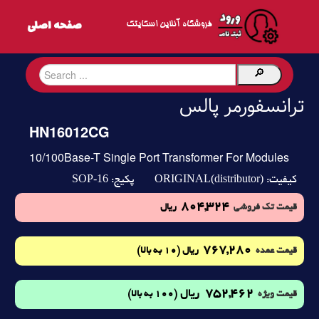
فروشگاه آنلاین اسکایتک
ترانسفورمر پالس
HN16012CG
10/100Base-T Single Port Transformer For Modules
SOP-16
ORIGINAL(distributor)
کیفیت:
پکیج:
804,324
قیمت تک فروشی
ریال
767,280
(10 به بالا)
قیمت عمده
ریال
752,462
ریال
(100 به بالا)
قیمت ویژه