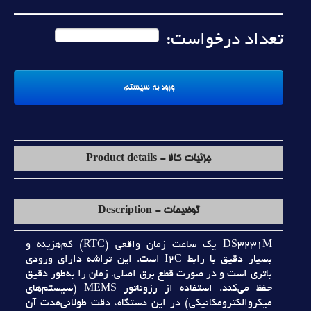
تعداد درخواست:
جزئیات کالا - Product details
توضیحات - Description
DS3231M يک ساعت زمان واقعي (RTC) کم‌هزينه و
بسيار دقيق با رابط I2C است. اين تراشه داراي ورودي
باتري است و در صورت قطع برق اصلي، زمان را به‌طور دقيق
حفظ مي‌کند. استفاده از رزوناتور MEMS (سيستم‌هاي
ميکروالکترومکانيکي) در اين دستگاه، دقت طولاني‌مدت آن