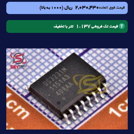
2,030,430
ریال
(1000 به بالا)
قیمت فوق العاده
1.137
تتر با تخفیف
قیمت تک فروشی