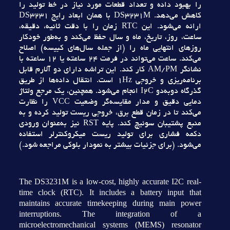
را بهبود داده و تعداد قطعات مورد نياز در خط توليد را
کاهش مي‌دهد. DS3231M با همان ابعاد رايج DS3231
ارائه مي‌شود. اين RTC زمان را با دقت ثانيه، دقيقه،
ساعت، روز، تاريخ، ماه و سال حفظ مي‌کند و به‌طور خودکار
روزهاي انتهايي ماه را (از جمله سال‌هاي کبيسه) اصلاح
مي‌کند. ساعت مي‌تواند در فرمت 24 ساعته يا 12 ساعته با
نشانگر AM/PM کار کند. اين تراشه داراي دو آلارم قابل
برنامه‌ريزي و خروجي 1Hz است. انتقال داده‌ها از طريق
گذرگاه دوبه‌دو I2C انجام مي‌شود. همچنين، يک مرجع ولتاژ
دمايي دقيق و مدار مقايسه‌گر وضعيت VCC را نظارت
مي‌کند تا در زمان قطع برق، خروجي ريست توليد کرده و به
منبع پشتيبان سوئيچ کند. پايه RST نيز به‌عنوان ورودي
دکمه فشاري براي توليد ريست ميکروکنترلر استفاده
مي‌شود. (براي جزئيات بيشتر به نمودار بلوکي مراجعه شود.)
The DS3231M is a low-cost, highly accurate I2C real-
time clock (RTC). It includes a battery input that
maintains accurate timekeeping during main power
interruptions. The integration of a
microelectromechanical systems (MEMS) resonator