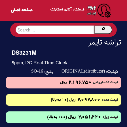
فروشگاه آنلاین اسکایتک
تراشه تایمر
DS3231M
5ppm, I2C Real-Time Clock
SO-16
ORIGINAL(distributor)
کیفیت:
پکیج:
2,196,750
قیمت تک فروشی
ریال
2,092,800
(10 به بالا)
قیمت عمده
ریال
2,051,220
ریال
(100 به بالا)
قیمت ویژه