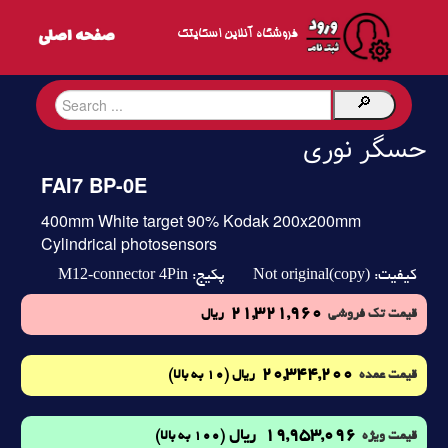
فروشگاه آنلاین اسکایتک
حسگر نوری
FAI7 BP-0E
400mm White target 90% Kodak 200x200mm
Cylindrical photosensors
M12-connector 4Pin
Not original(copy)
کیفیت:
پکیج:
21,321,960
قیمت تک فروشی
ریال
20,344,200
(10 به بالا)
قیمت عمده
ریال
19,953,096
ریال
(100 به بالا)
قیمت ویژه