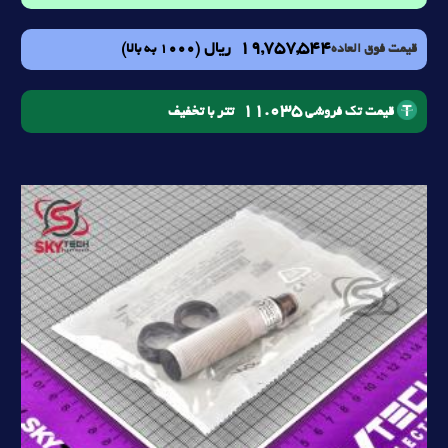
19,757,544
ریال
(1000 به بالا)
قیمت فوق العاده
11.035
تتر با تخفیف
قیمت تک فروشی