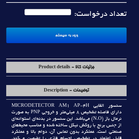
تعداد درخواست:
جزئیات کالا - Product details
توضیحات - Description
سنسور القايي MICRODETECTOR AM1 AP-4H
داراي فاصله تشخيص 8 ميلي‌متر و خروجي PNP به صورت
نرمال باز (N.O) مي‌باشد. اين سنسور در بدنه‌اي استوانه‌اي
از جنس برنج با روکش نيکل ساخته شده و مناسب محيط‌هاي
صنعتي است. عملکرد بدون تماس آن، دوام بالا و عملکرد
قابل اعتماد در تشخيص اجسام فلزي را تضمين مي‌کند.