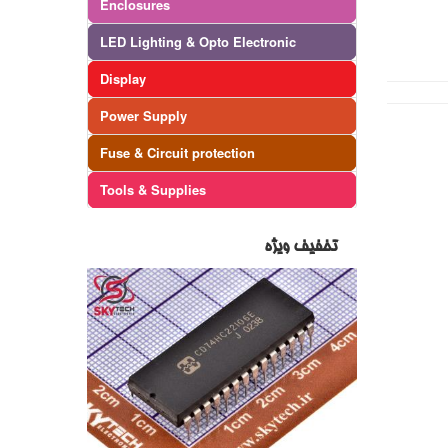
Enclosures
LED Lighting & Opto Electronic
Display
Power Supply
Fuse & Circuit protection
Tools & Supplies
تخفیف ویژه