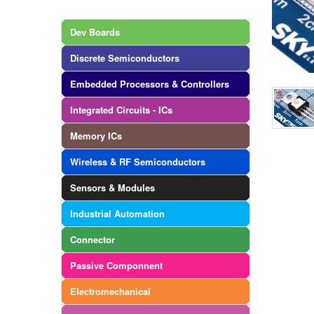
Dev Boards
Discrete Semiconductors
Embedded Processors & Controllers
Integrated Circuits - ICs
Memory ICs
Wireless & RF Semiconductors
Sensors & Modules
Industrial Automation
Connector
Passive Componnent
Electromechanical