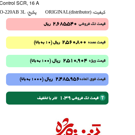
 Control SCR, 16 A
O-220AB 3L
ORIGINAL(distributor)
کیفیت:
پکیج:
2,685,540
قیمت تک فروشی
ریال
2,560,800
(10 به بالا)
قیمت عمده
ریال
2,510,904
ریال
(100 به بالا)
قیمت ویژه
2,485,956
ریال
(1000 به بالا)
قیمت فوق العاده
1.39
تتر با تخفیف
قیمت تک فروشی