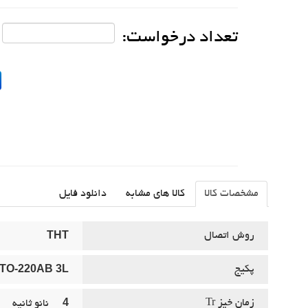
تعداد درخواست:
مشخصات کالا
کالا های مشابه
دانلود فایل
THT
روش اتصال
TO-220AB 3L
پکيج
4
زمان خيز Tr
نانو ثانيه