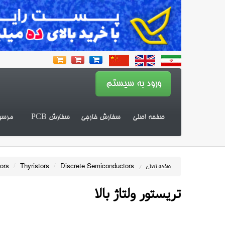
صفحه اصلی
سفارش خارجی
سفارش PCB
مرسو
tors
/
Thyristors
/
Discrete Semiconductors
صفحه اصلی
/
تریستور ولتاژ بالا