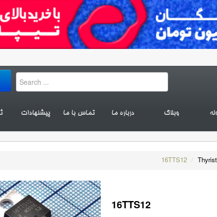
له
وبلاگ
درباره ما
تماس با ما
پیشنهادات
ث
16TTS12
/
Thyris
16TTS12