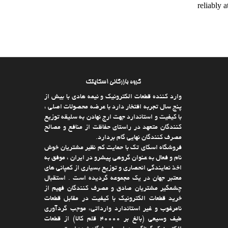
reliably 
گروه بازرگانی اسکایتک
وارد كننده قطعات الکترونیک و نیمه هادی با بیش از
پنج سال تجربه افتخار دارد با عرضه محصولات اصلی ،
با كیفیت و استاندارد جهت ارج نهادن به سلیقه توزیع
كنندگان متعهد در راستای حفاظت از منافع و مصالح
مصرف كنندگان نهایی گام بردارد.
فروشگاه اسکای تک با حمایت كم نظیر مشتریان خوش
نام و فعال به عنوان گروهی پیشرو در ایران ، موفق به
اخذ نمایندگی انحصاری و توزیع بسیاری از كمپانی های
معتبر جهان در یك مجموعه گردیده است . استقبال
چشمگیر مشتریان صادق و مصرف كنندگان فهیم از
خرید قطعات الکترونیک با كیفیت در مقابل قطعات
نامرغوب و غیر استاندارد وارداتی، موجب گردآوری
طیف وسیعی (بالغ بر 40000 قلم كالا)‌ از قطعات