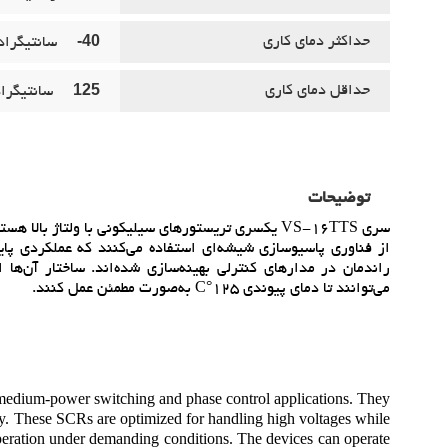
40-
حداکثر دماي کاري
سانتيگراد
125
حداقل دماي کاري
سانتيگرا
توضیحات
سري VS-16TTS يکسري تريستورهاي سيليکوني با ولتاژ 
از فناوري پاسيو‌سازي شيشه‌اي استفاده مي‌کنند که عملکردي پايدا
راندمان در مدارهاي کنترلي بهينه‌سازي شده‌اند. ساختار آن‌ه
مي‌توانند تا دماي پيوندي 125°C به‌صورت مطمئن عمل کنند.
r medium-power switching and phase control applications. They
ity. These SCRs are optimized for handling high voltages while
 operation under demanding conditions. The devices can operate