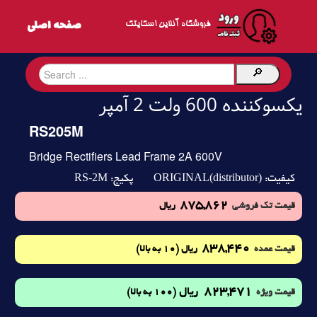
فروشگاه آنلاین اسکایتک
یکسوکننده 600 ولت 2 آمپر
RS205M
Bridge Rectifiers Lead Frame 2A 600V
RS-2M
ORIGINAL(distributor)
کیفیت:
پکیج:
875,862
قیمت تک فروشی
ریال
838,440
(10 به بالا)
قیمت عمده
ریال
823,471
ریال
(100 به بالا)
قیمت ویژه