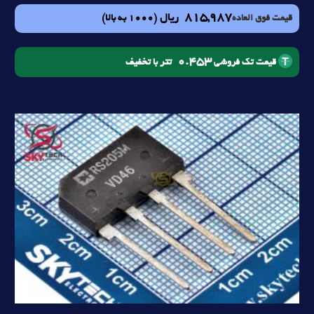
815,987
ریال
(1000 به بالا)
قیمت فوق العاده
0.453
تتر با تخفیف
قیمت تک فروشی