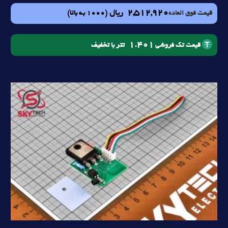
2,512,920
ریال
(1000 به بالا)
قیمت فوق العاده
1.401
تتر با تخفیف
قیمت تک فروشی