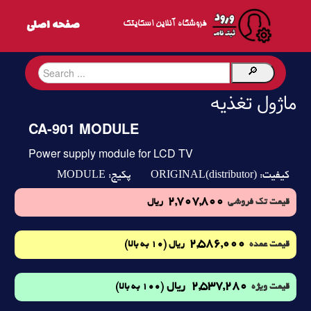
فروشگاه آنلاین اسکایتک
ماژول تغذیه
CA-901 MODULE
Power supply module for LCD TV
MODULE
ORIGINAL(distributor)
کیفیت:
پکیج:
2,707,800
قیمت تک فروشی
ریال
2,586,000
(10 به بالا)
قیمت عمده
ریال
2,537,280
ریال
(100 به بالا)
قیمت ویژه