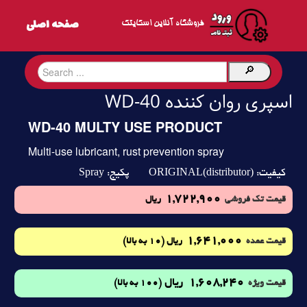
فروشگاه آنلاین اسکایتک
اسپری روان کننده WD-40
WD-40 MULTY USE PRODUCT
Multi-use lubricant, rust prevention spray
Spray
ORIGINAL(distributor)
کیفیت:
پکیج:
1,722,900
قیمت تک فروشی
ریال
1,641,000
(10 به بالا)
قیمت عمده
ریال
1,608,240
ریال
(100 به بالا)
قیمت ویژه