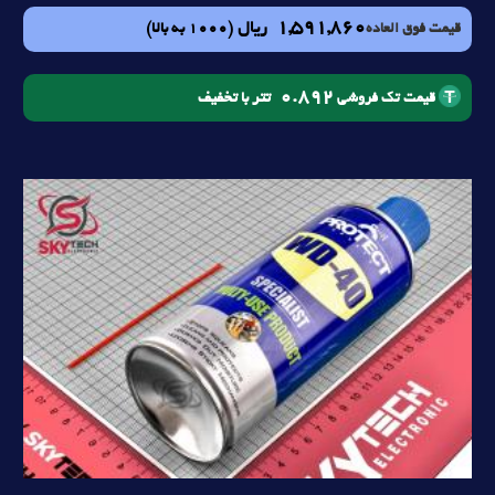
1,591,860
ریال
(1000 به بالا)
قیمت فوق العاده
0.892
تتر با تخفیف
قیمت تک فروشی