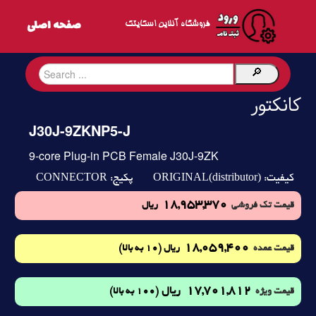
فروشگاه آنلاین اسکایتک
کانکتور
J30J-9ZKNP5-J
9-core Plug-in PCB Female J30J-9ZK
CONNECTOR
ORIGINAL(distributor)
کیفیت:
پکیج:
18,953,370
قیمت تک فروشی
ریال
18,059,400
(10 به بالا)
قیمت عمده
ریال
17,701,812
ریال
(100 به بالا)
قیمت ویژه