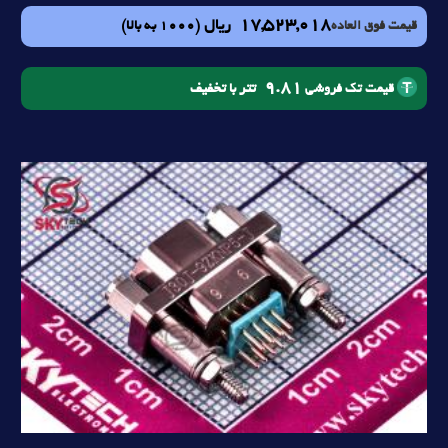
17,523,018
ریال
(1000 به بالا)
قیمت فوق العاده
9.81
تتر با تخفیف
قیمت تک فروشی