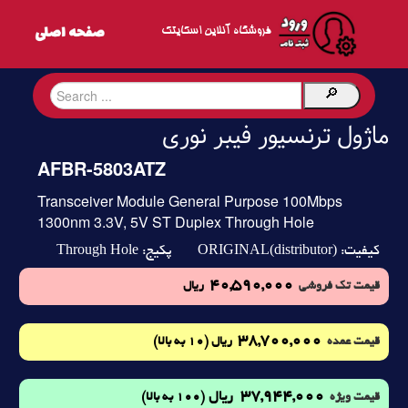
فروشگاه آنلاین اسکایتک
ماژول ترنسیور فیبر نوری
AFBR-5803ATZ
Transceiver Module General Purpose 100Mbps
1300nm 3.3V, 5V ST Duplex Through Hole
Through Hole
ORIGINAL(distributor)
کیفیت:
پکیج:
40,590,000
قیمت تک فروشی
ریال
38,700,000
(10 به بالا)
قیمت عمده
ریال
37,944,000
ریال
(100 به بالا)
قیمت ویژه