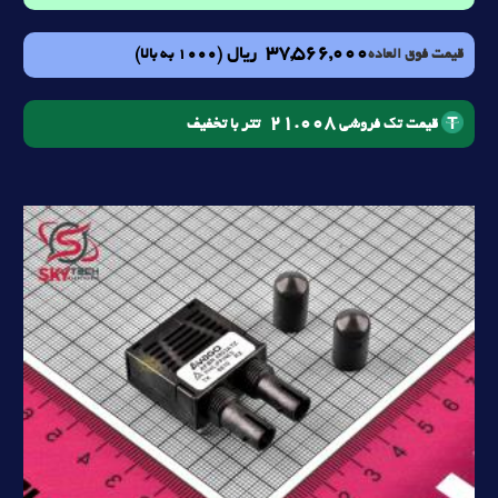
37,566,000
ریال
(1000 به بالا)
قیمت فوق العاده
21.008
تتر با تخفیف
قیمت تک فروشی