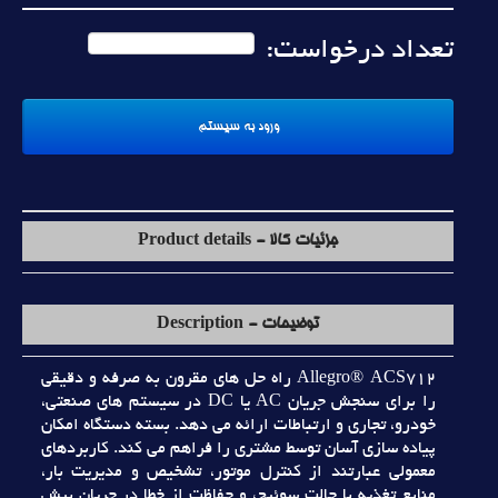
تعداد درخواست:
جزئیات کالا - Product details
توضیحات - Description
Allegro® ACS712 راه حل هاي مقرون به صرفه و دقيقي
را براي سنجش جريان AC يا DC در سيستم هاي صنعتي،
خودرو، تجاري و ارتباطات ارائه مي دهد. بسته دستگاه امکان
پياده سازي آسان توسط مشتري را فراهم مي کند. کاربردهاي
معمولي عبارتند از کنترل موتور، تشخيص و مديريت بار،
منابع تغذيه با حالت سوئيچ، و حفاظت از خطا در جريان بيش