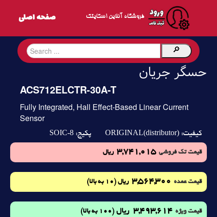
فروشگاه آنلاین اسکایتک
حسگر جریان
ACS712ELCTR-30A-T
Fully Integrated, Hall Effect-Based Linear Current
Sensor
SOIC-8
ORIGINAL(distributor)
کیفیت:
پکیج:
3,741,015
قیمت تک فروشی
ریال
3,564,300
(10 به بالا)
قیمت عمده
ریال
3,493,614
ریال
(100 به بالا)
قیمت ویژه