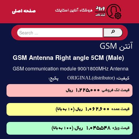
فروشگاه آنلاین اسکایتک
آنتن GSM
GSM Antenna Right angle 5CM (Male)
GSM communication module 900/1800MHz Antenna
ORIGINAL(distributor)
کیفیت:
پکیج:
1,225,000
قیمت تک فروشی
ریال
1,062,600
(10 به بالا)
قیمت عمده
ریال
1,045,548
ریال
(100 به بالا)
قیمت ویژه