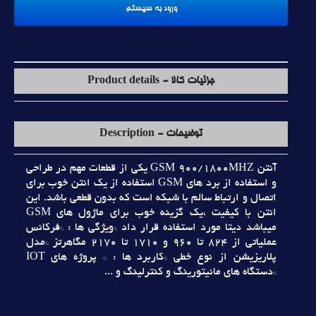
جزئیات کالا - Product details
توضیحات - Description
آنتن GSM 900/1800MHZ يکي از قطعات مهم در طراحي
و استفاده از برد هاي GSM استفاده از يک انتن خوب براي
اتصال و ارتباط سالم با شبکه است که بدون قطعي باشد. اين
انتن با کيفيت ،يک گزينه خوب براي ماژول هاي GSM
ميباشد ديتا مورد استفاده قرار داد *ويژگي ها : *فرکانس
عملياتي از 824 تا 960 و 1710 تا 2170 مگاهرتز *مدل
پلاريزيشن از نوع خطي *کاربرد ها : * پروژه هاي IOT
*دستگاه هاي مانيتورينگ و کنترلينگ و ...