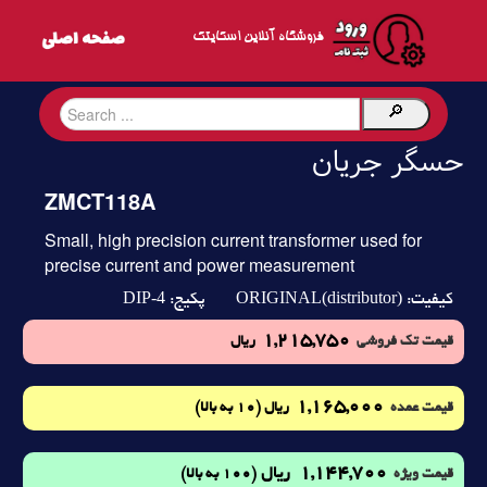
فروشگاه آنلاین اسکایتک
حسگر جریان
ZMCT118A
Small, high precision current transformer used for
precise current and power measurement
DIP-4
ORIGINAL(distributor)
کیفیت:
پکیج:
1,215,750
قیمت تک فروشی
ریال
1,165,000
(10 به بالا)
قیمت عمده
ریال
1,144,700
ریال
(100 به بالا)
قیمت ویژه