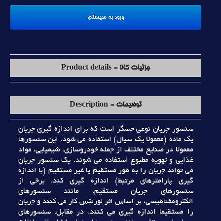
جزئیات کالا - Product details
توضیحات - Description
سنسور جريان نوعي حسگر است که براي اندازه گيري جريان
يک ماده (معمولا يک سيال) استفاده مي شود. اين سنسورها
معمولا در صنايع مختلف از جمله خودروسازي، شيميايي، مواد
غذايي و تهويه مطبوع استفاده مي شوند. يک سنسور جريان
مي تواند جريان را به طور مستقيم يا غير مستقيم (با اندازه
گيري پارامترهاي مرتبط) اندازه گيري کند. برخي از
سنسورهاي جريان مستقيم، مانند سنسورهاي
الکترومغناطيسي، بر اساس اثر لورنتس کار مي کنند و جريان
را مستقيما اندازه گيري مي کنند. در مقابل، سنسورهاي