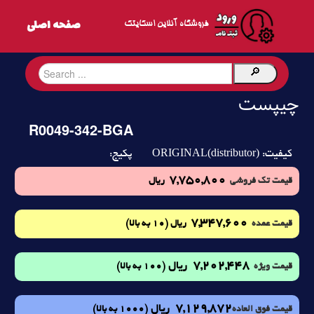
فروشگاه آنلاین اسکایتک
چیپست
R0049-342-BGA
ORIGINAL(distributor)
کیفیت:
پکیج:
7,750,800
قیمت تک فروشی
ریال
7,347,600
(10 به بالا)
قیمت عمده
ریال
7,202,448
ریال
(100 به بالا)
قیمت ویژه
7,129,872
ریال
(1000 به بالا)
قیمت فوق العاده