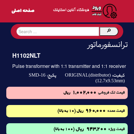
فروشگاه آنلاین اسکایتک
ترانسفورماتور
H1102NLT
Pulse transformer with 1:1 transmitter and 1:1 receiver
SMD-16
ORIGINAL(distributor)
کیفیت:
پکیج:
(12.7x9.53mm)
1,002,000
قیمت تک فروشی
ریال
960,000
(10 به بالا)
قیمت عمده
ریال
943,200
ریال
(100 به بالا)
قیمت ویژه