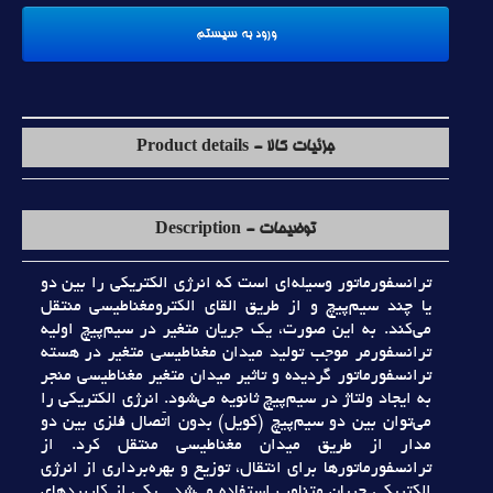
جزئیات کالا - Product details
توضیحات - Description
ترانسفورماتور وسيله‌اي است که انرژي الکتريکي را بين دو
يا چند سيم‌پيچ و از طريق القاي الکترومغناطيسي منتقل
مي‌کند. به اين صورت، يک جريان متغير در سيم‌پيچ اوليه
ترانسفورمر موجب توليد ميدان مغناطيسي متغير در هسته
ترانسفورماتور گرديده و تاثير ميدان متغير مغناطيسي منجر
به ايجاد ولتاژ در سيم‌پيچ ثانويه مي‌شود. انرژي الکتريکي را
مي‌توان بين دو سيم‌پيچ (کويل) بدون اتّصال فلزي بين دو
مدار از طريق ميدان مغناطيسي منتقل کرد. از
ترانسفورماتورها براي انتقال، توزيع و بهره‌برداري از انرژي
الکتريکي جريان متناوب استفاده مي‌شد . يکي از کاربردهاي