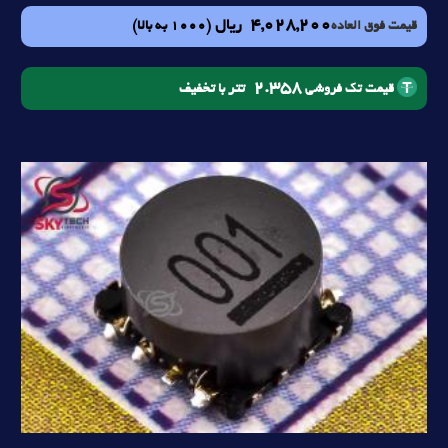
4,028,200
ریال
(1000 به بالا)
قیمت فوق العاده
2.358
تتر با تخفیف
قیمت تک فروشی