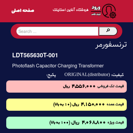
فروشگاه آنلاین اسکایتک
ترنسفورمر
LDT565630T-001
Photoflash Capacitor Charging Transformer
ORIGINAL(distributor)
کیفیت:
پکیج:
4,556,000
قیمت تک فروشی
ریال
4,150,000
(10 به بالا)
قیمت عمده
ریال
4,068,800
ریال
(100 به بالا)
قیمت ویژه