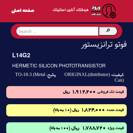
فروشگاه آنلاین اسکایتک
فوتو ترانزیستور
L14G2
HERMETIC SILICON PHOTOTRANSISTOR
TO-18-3 (Metal
ORIGINAL(distributor)
کیفیت:
پکیج:
Can)
1,912,200
قیمت تک فروشی
ریال
1,824,000
(10 به بالا)
قیمت عمده
ریال
1,788,720
ریال
(100 به بالا)
قیمت ویژه