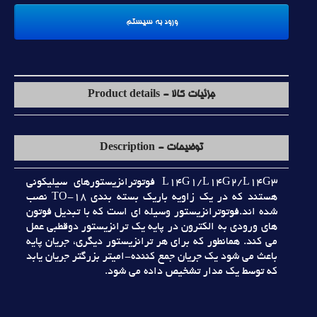
جزئیات کالا - Product details
توضیحات - Description
L14G1/L14G2/L14G3 فوتوترانزيستورهاي سيليکوني
هستند که در يک زاويه باريک بسته بندي TO-18 نصب
شده اند.فوتوترانزيستور وسيله اي است که با تبديل فوتون
هاي ورودي به الکترون در پايه يک ترانزيستور دوقطبي عمل
مي کند. همانطور که براي هر ترانزيستور ديگري، جريان پايه
باعث مي شود يک جريان جمع کننده-اميتر بزرگتر جريان يابد
که توسط يک مدار تشخيص داده مي شود.