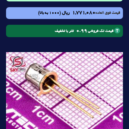
1,771,080
ریال
(1000 به بالا)
قیمت فوق العاده
0.99
تتر با تخفیف
قیمت تک فروشی