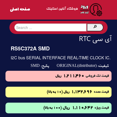
فروشگاه آنلاین اسکایتک
آی سی RTC
RS5C372A SMD
I2C bus SERIAL INTERFACE REAL-TIME CLOCK IC.
SMD
ORIGINAL(distributor)
کیفیت:
پکیج:
1,211,460
قیمت تک فروشی
ریال
1,132,696
(10 به بالا)
قیمت عمده
ریال
1,110,642
ریال
(100 به بالا)
قیمت ویژه