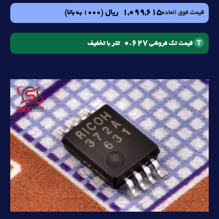
1,099,615
ریال
(1000 به بالا)
قیمت فوق العاده
0.627
تتر با تخفیف
قیمت تک فروشی