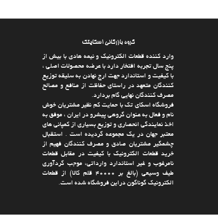
گروه بازرگانی اسکایتک
وارد كننده قطعات الکترونیک و نیمه هادی با بیش از
پنج سال تجربه افتخار دارد با عرضه محصولات اصلی ،
با كیفیت و استاندارد جهت ارج نهادن به سلیقه توزیع
كنندگان متعهد در راستای حفاظت از منافع و مصالح
مصرف كنندگان نهایی گام بردارد.
فروشگاه اسکای تک با حمایت كم نظیر مشتریان خوش
نام و فعال به عنوان گروهی پیشرو در ایران ، موفق به
اخذ نمایندگی انحصاری و توزیع بسیاری از كمپانی های
معتبر جهان در یك مجموعه گردیده است . استقبال
چشمگیر مشتریان صادق و مصرف كنندگان فهیم از
خرید قطعات الکترونیک با كیفیت در مقابل قطعات
نامرغوب و غیر استاندارد وارداتی، موجب گردآوری
طیف وسیعی (بالغ بر 40000 قلم كالا)‌ از قطعات
الکترونیک گوناگون دراین فروشگاه شده است.