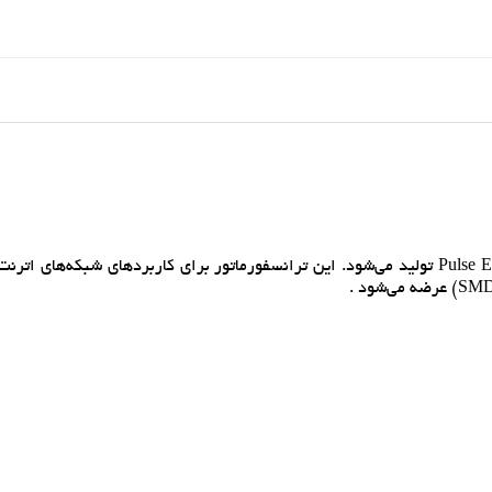
HX5008NL يک ترانسفورماتور اترنت است که توسط Pulse Electronics توليد مي‌شود. اين ترانسفورماتور براي کاربردهاي شبکه‌ه