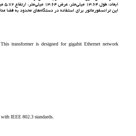
ابعاد: طول 13.64 ميلي‌متر، عرض 13.64 ميلي‌متر، ارتفاع 5.72 ميلي‌متر .
اين ترانسفورماتور براي استفاده در دستگاه‌هاي محدود به فضا مناسب است و با اس
his transformer is designed for gigabit Ethernet network
nt with IEEE 802.3 standards.