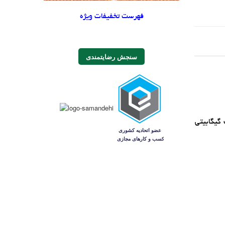
فهرست تخفیفات ویژه
سنجش رضایتمندی
اي اترنت گيگابيتي