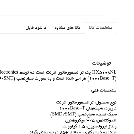
مشخصات کالا
کالا های مشابه
دانلود فایل
توضیحات
(1000Base-T) طراحي شده است و به صورت سطح‌نصب (SMD/SMT) عرضه مي‌شود .
مشخصات فني:
نوع محصول: ترانسفورماتور اترنت
کاربرد: شبکه‌هاي 1000Base-T
سبک نصب: سطح‌نصب (SMD/SMT)
اندوکتانس: 325 ميکروهنري
ولتاژ ايزولاسيون: 1.5 کيلوولت
محدوده دماي کاري: -40 تا +85 درجه سانتي‌گراد