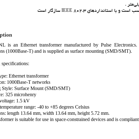
تانداردهاي IEEE 802.3 سازگار است
ption
 is an Ethernet transformer manufactured by Pulse Electronics. T
ions (1000Base-T) and is supplied as surface mounting (SMD/SMT).
 specifications:
ype: Ethernet transformer
ion: 1000Base-T networks
 Style: Surface Mount (SMD/SMT)
ce: 325 microhenry
 voltage: 1.5 kV
emperature range: -40 to +85 degrees Celsius
ns: length 13.64 mm, width 13.64 mm, height 5.72 mm.
sformer is suitable for use in space-constrained devices and is complia