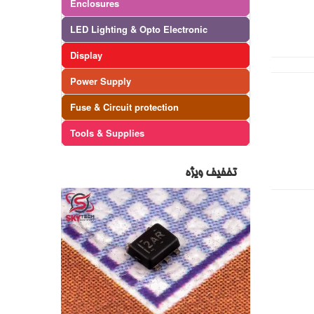
Enclosures
LED Lighting & Opto Electronic
Display
Power Supply
Fuse & Circuit protection
Tools & Supplies
تخفیف ویژه