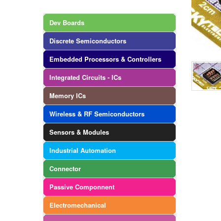
Dev Boards
Discrete Semiconductors
Embedded Processors & Controllers
Integrated Circuits - ICs
Memory ICs
Wireless & RF Semiconductors
Sensors & Modules
Industrial Automation
Connector
Passive Componnent
Electromechanical