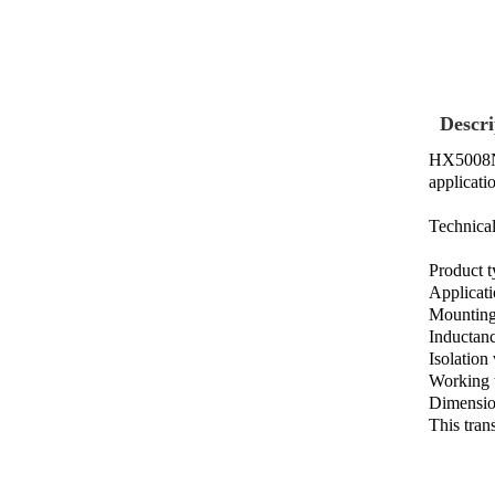
Descri
HX5008NL
applicat
Technical
Product t
Applicat
Mounting
Inductan
Isolation
Working t
Dimensio
This tran