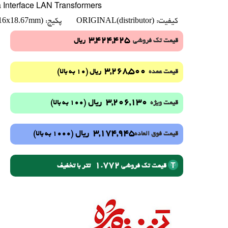
 Interface LAN Transformers
16x18.67mm)
ORIGINAL(distributor)
کیفیت:
پکیج:
3,424,425
قیمت تک فروشی
ریال
3,268,500
(10 به بالا)
قیمت عمده
ریال
3,206,130
ریال
(100 به بالا)
قیمت ویژه
3,174,945
ریال
(1000 به بالا)
قیمت فوق العاده
1.772
تتر با تخفیف
قیمت تک فروشی